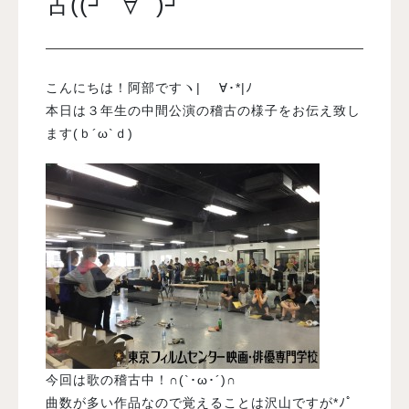
古((┘ﾟ∀ﾟ)┘
入試案内
こんにちは！阿部ですヽ| ゝ∀･*|ﾉ
学校情報
本日は３年生の中間公演の稽古の様子をお伝え致し
ます(ｂ´ω`ｄ)
オープンキャンパス
訪問者別メニュー
今回は歌の稽古中！∩(`･ω･´)∩
曲数が多い作品なので覚えることは沢山ですが*ﾉﾟ