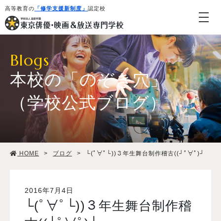
高等教育の
「修学支援新制度」
認定校
Blogs
本校の「のぞき穴」
（学校公式ブログ）
学校紹介・教育システム
HOME
>
ブログ
>
└(ﾟ∀ﾟ└))３年生舞台制作稽古((┘ﾟ∀ﾟ)┘
専攻・コース紹介
学生生活
2016年7月4日
└(ﾟ∀ﾟ└))３年生舞台制作稽
就職・デビュー