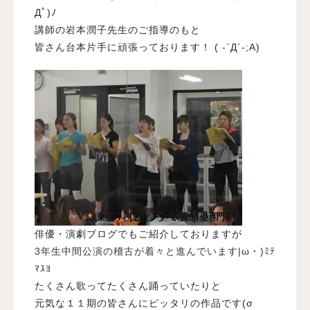
Дﾟ)ﾉ
講師の岩本潤子先生のご指導のもと
皆さん台本片手に頑張っております！ ( -`Д´-;A)
俳優・演劇ブログでもご紹介しておりますが
3年生中間公演の稽古が着々と進んでいます|ω・)ﾐﾃ
ﾏｽﾖ
たくさん歌ってたくさん踊っていたりと
元気な１１期の皆さんにピッタリの作品です(σ