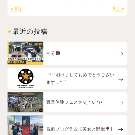
« 6月
8月 »
最近の投稿
節分
.:*゜明けましておめでとうござい
ます .:*゜
職業体験フェスタ٩( *˙0˙*)۶
観劇プログラム【美女と野獣
】