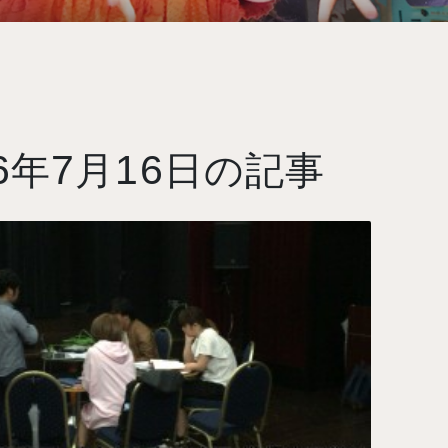
6
7
16
年
月
日の記事