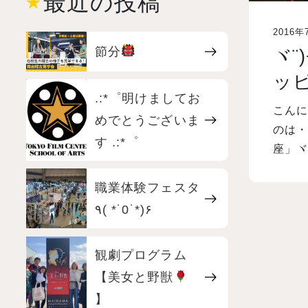
最近の投稿
2016年
節分
ヾ¨
ッ
.:*゜明けましてお
こんに
めでとうございま
のは・
す .:*゜
座」ヾ
職業体験フェスタ
٩( *˙0˙*)۶
観劇プログラム
【美女と野獣
】