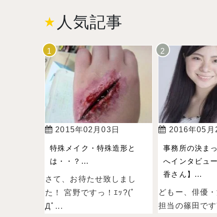
人気記事
2015年02月03日
2016年05月
特殊メイク・特殊造形と
事務所の決ま
は・・？...
へインタビュー
香さん】...
さて、お待たせ致しまし
どもー、俳優・
た！ 宮野ですっ！ｴｯ?(ﾟ
担当の篠田ですˉ̞̭ (
Дﾟ...