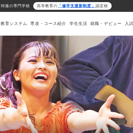
・特撮の専門学校
高等教育の
「修学支援新制度」
認定校
・教育システム
専攻・コース紹介
学生生活
就職・デビュー
入
穴」
グ）