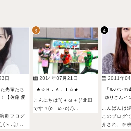
23日
2014年07月21日
2011年0
った先輩たち
★☆Ｈ．Ａ．Ｔ☆★
『ルパンの
！【佐藤 愛
ゆりさんイン
こんにちは°( ◕ ω ◕ )°北田
こんばんは
ですヾ(oゝω･o)ﾉ)...
演劇ブログ
このブログ
 ›◡ु‹...
介され、在校.