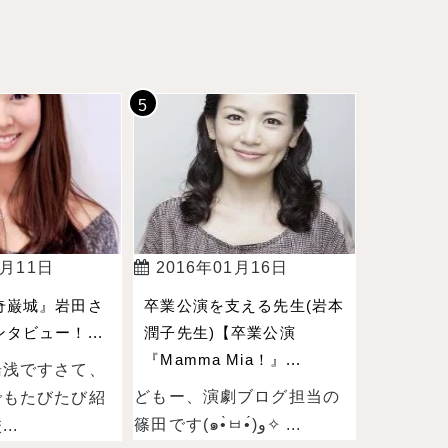
4月11日
2016年01月16日
奇巌城』岩田さ
卒業公演を支える先生(岩本
タビュー！...
潤子先生)【卒業公演
『Mamma Mia！』...
湯浅ですさて、
どもー、演劇ブログ担当の
でもたびたび紹
篠田です(๑•̀ㅂ•́)و✧ ...
..