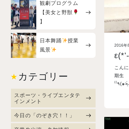
観劇プログラム
【美女と野獣
】
日本舞踊
授業
2016年
風景
ε(*
こんにち
カテゴリー
期生 
⁽⁽٩(๑
スポーツ・ライブエンタテ
インメント
今日の「のぞき穴！！」