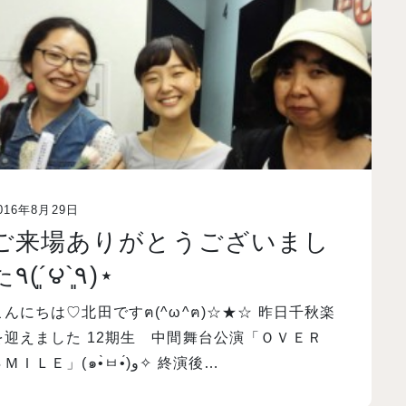
016年8月29日
ご来場ありがとうございまし
た٩(´͈౪`͈٩)⋆
こんにちは♡北田ですฅ(^ω^ฅ)☆★☆ 昨日千秋楽
を迎えました 12期生 中間舞台公演「ＯＶＥＲ
ＳＭＩＬＥ」(๑•̀ㅂ•́)و✧ 終演後…