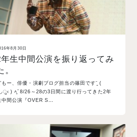
016年8月30日
2年生中間公演を振り返ってみ
た。
どもー、俳優・演劇ブログ担当の篠田ですˉ̞̭ (
◡ु‹ ) ˄̻ ̊ 8/26～28の3日間に渡り行ってきた2年
生中間公演『OVER S…