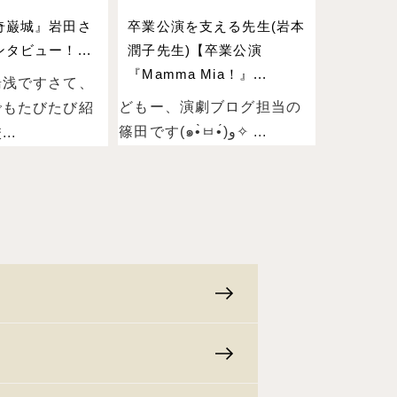
奇巌城』岩田さ
卒業公演を支える先生(岩本
タビュー！...
潤子先生)【卒業公演
『Mamma Mia！』...
湯浅ですさて、
どもー、演劇ブログ担当の
でもたびたび紹
篠田です(๑•̀ㅂ•́)و✧ ...
..