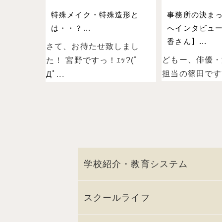
特殊メイク・特殊造形と
事務所の決ま
は・・？...
へインタビュー
香さん】...
さて、お待たせ致しまし
どもー、俳優・
た！ 宮野ですっ！ｴｯ?(ﾟ
担当の篠田ですˉ̞̭ (
Дﾟ...
学校紹介・教育システム
スクールライフ