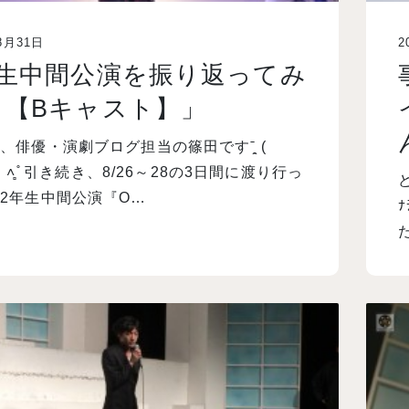
8月31日
2
年生中間公演を振り返ってみ
。【Bキャスト】」
、俳優・演劇ブログ担当の篠田ですˉ̞̭ (
 ) ˄̻ ̊ 引き続き、8/26～28の3日間に渡り行っ
2年生中間公演『O…