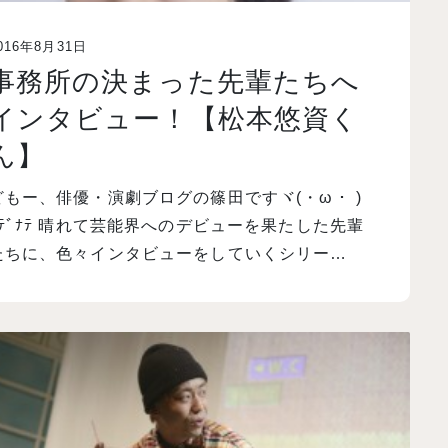
016年8月31日
事務所の決まった先輩たちへ
インタビュー！【松本悠資く
ん】
どもー、俳優・演劇ブログの篠田ですヾ(・ω・ )
ﾅﾃﾞﾅﾃ 晴れて芸能界へのデビューを果たした先輩
たちに、色々インタビューをしていくシリー…