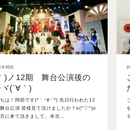
8月30日
2
∀｀)ノ12期 舞台公演後の
ヾ(´∀｀)
ちは！阿部です(*｀･∀･´*) 先日行われた12
舞台公演 皆様見て頂けましたか？o(^▽^)o
の方に来て頂きまして、本当…