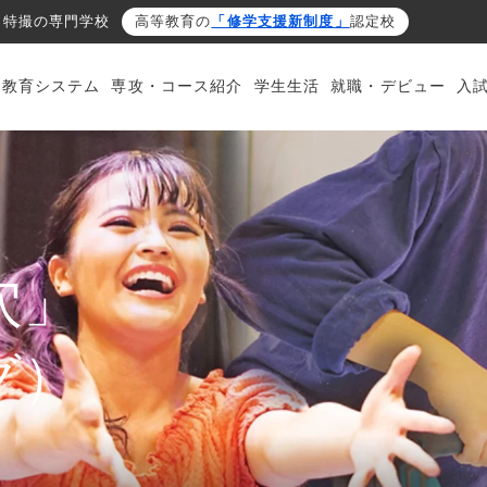
・特撮の専門学校
高等教育の
「修学支援新制度」
認定校
・教育システム
専攻・コース紹介
学生生活
就職・デビュー
入
穴」
グ）