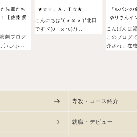
った先輩たち
★☆Ｈ．Ａ．Ｔ☆★
『ルパンの
！【佐藤 愛
ゆりさんイン
こんにちは°( ◕ ω ◕ )°北田
こんばんは
ですヾ(oゝω･o)ﾉ)...
演劇ブログ
このブログ
 ›◡ु‹...
介され、在校.
専攻・コース紹介
就職・デビュー