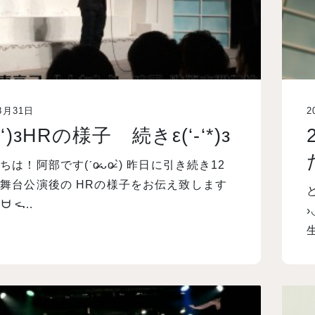
8月31日
2
’-‘)зHRの様子 続きε(‘-‘*)з
は！阿部です(ˊo̶̶̷ᴗo̶̶̷`) 昨日に引き続き12
舞台公演後の HRの様子をお伝え致します
˃̶͈̀ ᗨ ˂̶…
›