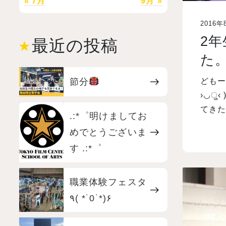
« 7月
9月 »
2016年
2
最近の投稿
た
節分
どもー
›◡ु‹
てきた
.:*゜明けましてお
めでとうございま
す .:*゜
職業体験フェスタ
٩( *˙0˙*)۶