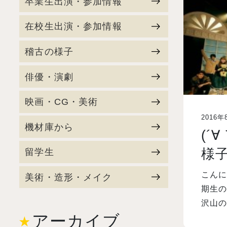
卒業生出演・参加情報
在校生出演・参加情報
稽古の様子
俳優・演劇
映画・CG・美術
2016年
機材庫から
(´
様子
留学生
こんに
美術・造形・メイク
期生の
沢山
アーカイブ