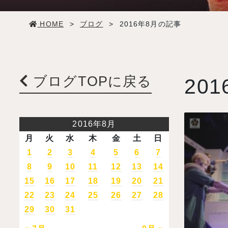
学生生活
HOME
>
ブログ
>
2016年8月の記事
就職・デビュー
入試案内
ブログTOPに戻る
201
学校情報
2016年8月
月
火
水
木
金
土
日
オープンキャンパス
1
2
3
4
5
6
7
8
9
10
11
12
13
14
訪問者別メニュー
15
16
17
18
19
20
21
22
23
24
25
26
27
28
29
30
31