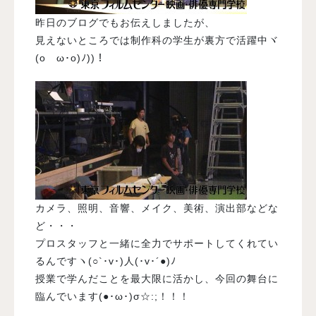
昨日のブログでもお伝えしましたが、
見えないところでは制作科の学生が裏方で活躍中ヾ
(oゝω･o)ﾉ))！
カメラ、照明、音響、メイク、美術、演出部などな
ど・・・
プロスタッフと一緒に全力でサポートしてくれてい
るんですヽ(○`･v･)人(･v･´●)ﾉ
授業で学んだことを最大限に活かし、今回の舞台に
臨んでいます(●･ω･)σ☆:;！！！