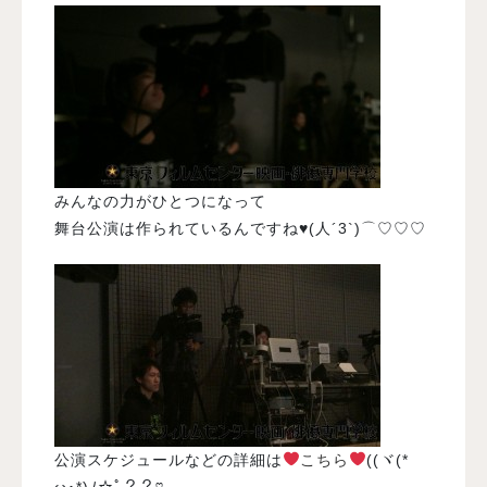
みんなの力がひとつになって
舞台公演は作られているんですね♥(人´3`)⌒♡♡♡
公演スケジュールなどの詳細は
こちら
((ヾ(*ゝ
ω･*)ﾉ☆ﾟ？？♡