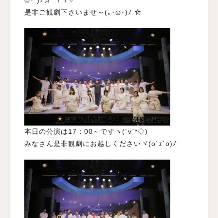
是非ご観劇下さいませ～(｡･ω･)ﾉ ☆
本日の公演は17：00～ですヽ(´v`*◇)
みなさん是非観劇にお越しくださいヾ(o´ｪ`o)ﾉ