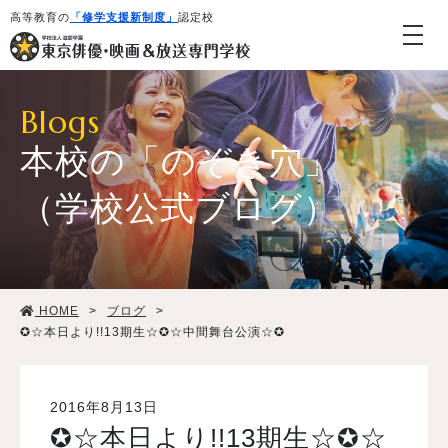
高等教育の
「修学支援新制度」
認定校
Blogs
本校の「のぞき穴」
（学校公式ブログ）
学校紹介・教育システム
HOME
>
ブログ
>
専攻・コース紹介
✪☆本日より!!13期生☆✪☆中間舞台公演☆✪
学生生活
2016年8月13日
✪☆本日より!!13期生☆✪☆
就職・デビュー