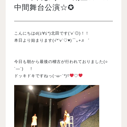
中間舞台公演☆✪
入試案内
こんにちはd(≧∀≦*)北田です(‘v`◎)！！
学校情報
本日より始まります(√*’v`♡♥)⌒｡+♬゛
オープンキャンパス
今日も朝から最後の稽古が行われておりました(○
訪問者別メニュー
´―`)ゞ ！
ドッキドキですねっ(･ω･`*)♡
♡