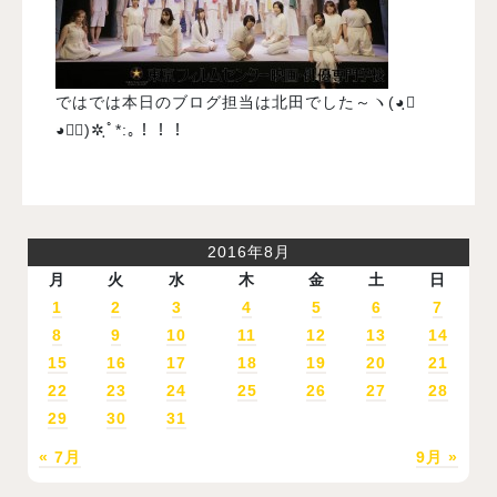
ではでは本日のブログ担当は北田でした～ヽ(◕ฺ∀
◕✿ฺ)✲ฺﾟ*:｡！！！
2016年8月
月
火
水
木
金
土
日
1
2
3
4
5
6
7
8
9
10
11
12
13
14
15
16
17
18
19
20
21
22
23
24
25
26
27
28
29
30
31
« 7月
9月 »