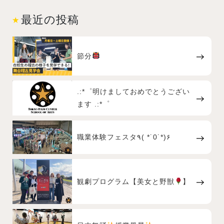
最近の投稿
節分
.:*゜明けましておめでとうござい
ます .:*゜
職業体験フェスタ٩( *˙0˙*)۶
観劇プログラム【美女と野獣
】