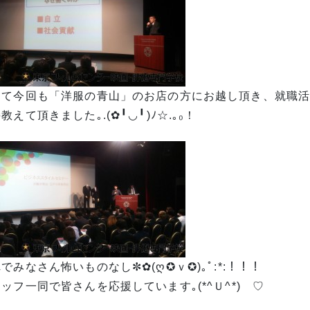
して今回も「洋服の青山」のお店の方にお越し頂き、就職
教えて頂きました｡.(✿╹◡╹)ﾉ☆.｡₀！
でみなさん怖いものなし✼✿(ღ✪ｖ✪)｡ﾟ:*:！！！
ッフ一同で皆さんを応援しています｡(*^Ｕ^*)ゞ♡