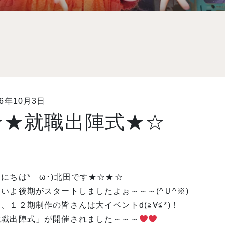
16年10月3日
☆★就職出陣式★☆
にちは*ゝω･)北田です★☆★☆
いよ後期がスタートしましたよぉ～～～(^Ｕ^※)
、１２期制作の皆さんは大イベントd(≧∀≦*)！
就職出陣式」が開催されました～～～