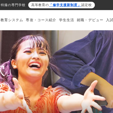
・特撮の専門学校
高等教育の
「修学支援新制度」
認定校
・教育システム
専攻・コース紹介
学生生活
就職・デビュー
入
穴」
グ）