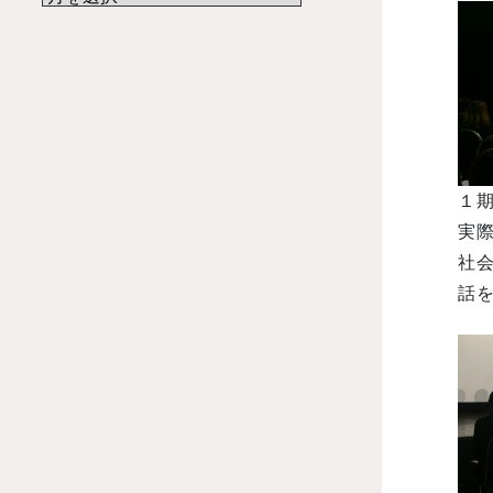
１期
実
社
話を