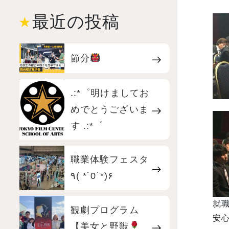
最近の投稿
節分
.:*゜明けましてお
めでとうございま
す .:*゜
職業体験フェスタ
٩( *˙0˙*)۶
就
観劇プログラム
【美女と野獣