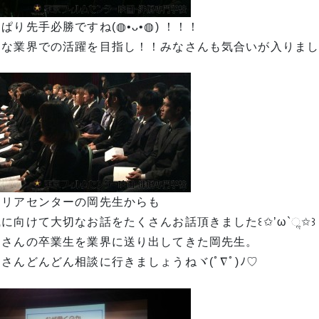
ぱり先手必勝ですね(◍•ᴗ•◍) ！！！
な業界での活躍を目指し！！みなさんも気合いが入りました(*
ャリアセンターの岡先生からも
に向けて大切なお話をたくさんお話頂きました꒰✩’ω`ૢ✩
くさんの卒業生を業界に送り出してきた岡先生。
さんどんどん相談に行きましょうねヾ(ﾟ∇ﾟ)ﾉ♡