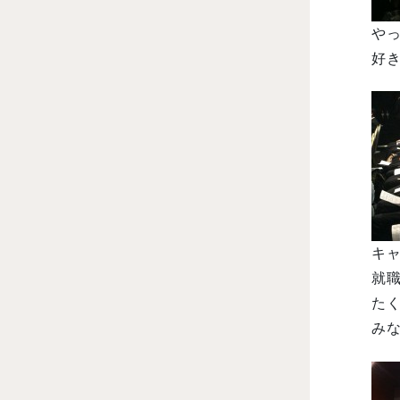
やっ
好き
キ
就職
た
みな