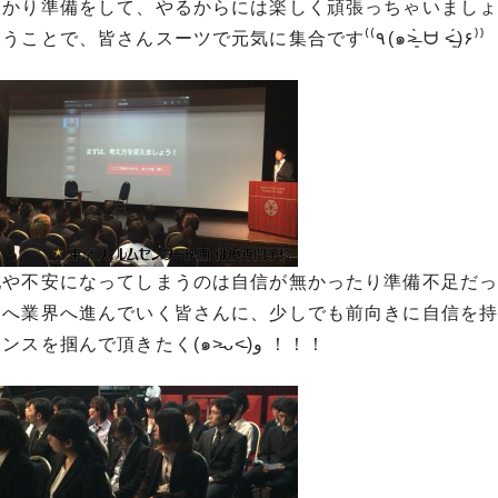
ということで、皆さんスーツで元気に集合です⁽⁽٩(๑˃̶͈̀ ᗨ ˂̶͈́)
配や不安になってしまうのは自信が無かったり準備不足だ
会へ業界へ進んでいく皆さんに、少しでも前向きに自信を
チャンスを掴んで頂きたく(๑˃̵ᴗ˂̵)و ！！！