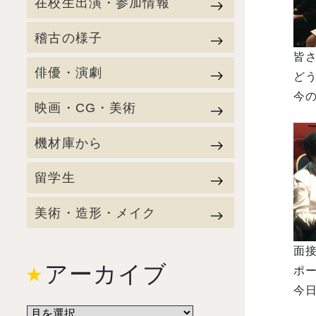
在校生出演・参加情報
稽古の様子
皆さ
俳優・演劇
ど
今
映画・CG・美術
機材庫から
留学生
美術・造形・メイク
面
アーカイブ
ポ
今