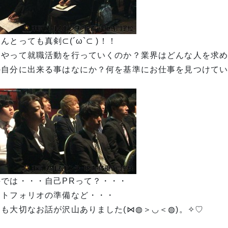
んとっても真剣⊂(´ω`⊂ )！！
うやって就職活動を行っていくのか？業界はどんな人を求
の自分に出来る事はなにか？何を基準にお仕事を見つけて
接では・・・自己PRって？・・・
ートフォリオの準備など・・・
日も大切なお話が沢山ありました(⋈◍＞◡＜◍)。✧♡