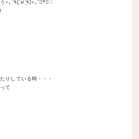
しっかり準備をして、やるからには楽しく頑張っちゃいましょう⋆｡˚٩(´͈౪`͈٩)⋆｡˚*ْ✧ं
۶⁾⁾ ！
ったりしている時・・・
持って