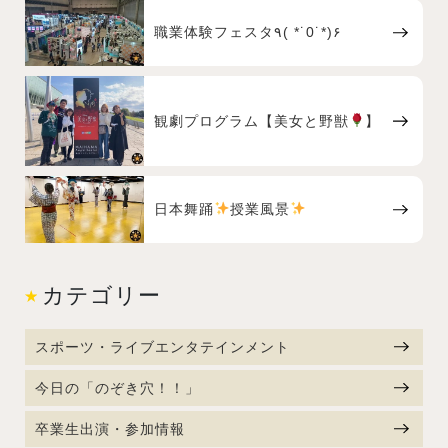
職業体験フェスタ٩( *˙0˙*)۶
観劇プログラム【美女と野獣
】
日本舞踊
授業風景
カテゴリー
スポーツ・ライブエンタテインメント
今日の「のぞき穴！！」
卒業生出演・参加情報