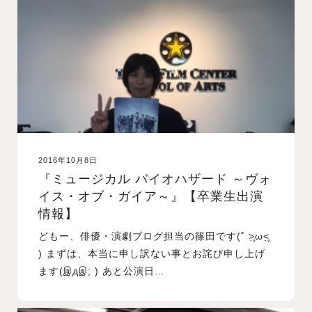
入試案内
学校情報
オープンキャンパス
2016年10月8日
訪問者別メニュー
『ミュージカル バイオハザード ～ヴォ
イス・オブ・ガイア～』【卒業生出演
情報】
どもー、俳優・演劇ブログ担当の篠田です(˚ ˃̣̣̥ω˂̣̣̥
) まずは、本当に申し訳ない事とお詫び申し上げ
ます(இдஇ; ) あと公演日…