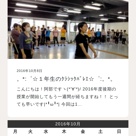
2016年10月8日
。*:゜☆１年生のｸﾗｼｯｸﾊﾞﾚｴ☆゜:。*。
こんにちは！阿部ですヽ(*’∀’*)/ 2016年度後期の
授業が開始してもう一週間が経ちますね！！ とっ
ても早いです|*╹ω╹*| 今回は1…
2016年10月
月
火
水
木
金
土
日