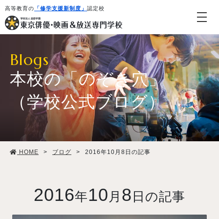
高等教育の
「修学支援新制度」
認定校
Blogs
本校の「のぞき穴」
（学校公式ブログ）
学校紹介・教育システム
HOME
>
ブログ
>
2016年10月8日の記事
専攻・コース紹介
学生生活
2016
10
8
年
月
日の記事
就職・デビュー