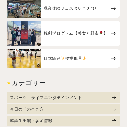
職業体験フェスタ٩( *˙0˙*)۶
観劇プログラム【美女と野獣
】
日本舞踊
授業風景
カテゴリー
スポーツ・ライブエンタテインメント
今日の「のぞき穴！！」
卒業生出演・参加情報