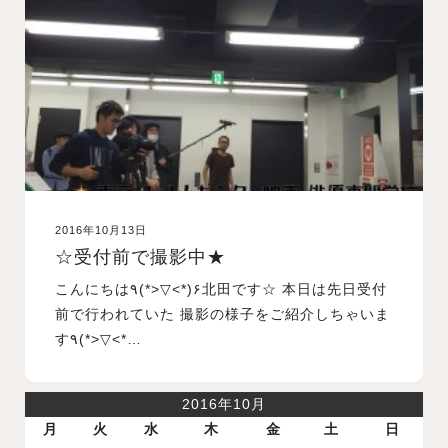
入試案内
学校情報
オープンキャンパス
2016年10月13日
訪問者別メニュー
☆受付前で撮影中★
こんにちは٩(*>▽<*)۶北田です☆ 本日は先日受付
前で行われていた 撮影の様子をご紹介しちゃいま
す٩(*>▽<*…
2016年10月
月
火
水
木
金
土
日