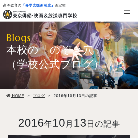
高等教育の
「修学支援新制度」
認定校
Blogs
本校の「のぞき穴」
（学校公式ブログ）
学校紹介・教育システム
HOME
>
ブログ
>
2016年10月13日の記事
専攻・コース紹介
学生生活
2016
10
13
年
月
日の記事
就職・デビュー