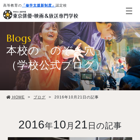
高等教育の
「修学支援新制度」
認定校
Blogs
本校の「のぞき穴」
（学校公式ブログ）
学校紹介・教育システム
HOME
>
ブログ
>
2016年10月21日の記事
専攻・コース紹介
学生生活
2016
10
21
年
月
日の記事
就職・デビュー