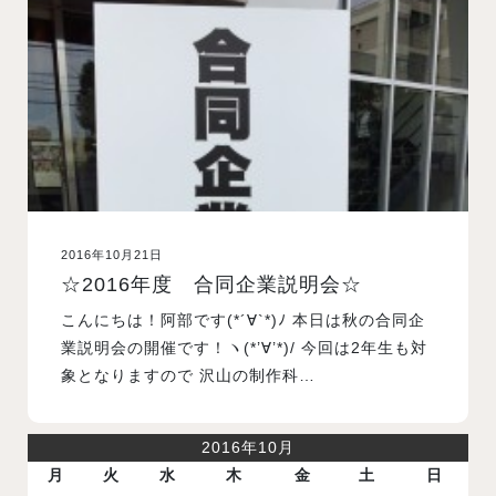
入試案内
学校情報
オープンキャンパス
2016年10月21日
訪問者別メニュー
☆2016年度 合同企業説明会☆
こんにちは！阿部です(*´∀`*)ﾉ 本日は秋の合同企
業説明会の開催です！ヽ(*’∀’*)/ 今回は2年生も対
象となりますので 沢山の制作科…
2016年10月
月
火
水
木
金
土
日