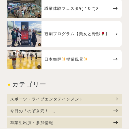
職業体験フェスタ٩( *˙0˙*)۶
観劇プログラム【美女と野獣
】
日本舞踊
授業風景
カテゴリー
スポーツ・ライブエンタテインメント
今日の「のぞき穴！！」
卒業生出演・参加情報