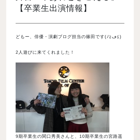
【卒業生出演情報】
入試案内
どもー、俳優・演劇ブログ担当の篠田です(ﾉ≧ڡ≦)
学校情報
2人遊びに来てくれました！
オープンキャンパス
訪問者別メニュー
9期卒業生の関口秀美さんと、10期卒業生の宮路遥