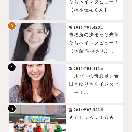
たちへインタビュー！
【橋本佳祐くん】...
2016年05月23日
事務所の決まった先輩
たちへインタビュー！
【佐藤 愛香さん】...
2011年04月11日
『ルパンの奇巌城』岩
田さゆりさんインタビ
ュー！...
2014年07月21日
★☆Ｈ．Ａ．Ｔ☆★