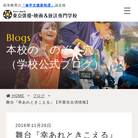
高等教育の
「修学支援新制度」
認定校
Blogs
本校の「のぞき穴」
（学校公式ブログ）
学校紹介・教育システム
HOME
>
ブログ
>
専攻・コース紹介
舞台『幸あれときこえる』【卒業生出演情報】
学生生活
2016年11月26日
舞台『幸あれときこえる』
就職・デビュー