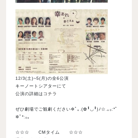
12/3(土)~5(月)の全6公演
キーノートシアターにて
公演の詳細は
コチラ
ぜひ劇場でご観劇ください✲ﾟ｡.(✿╹◡╹)ﾉ☆.｡₀:*ﾟ
✲ﾟ*:₀｡
☆☆☆ CMタイム ☆☆☆