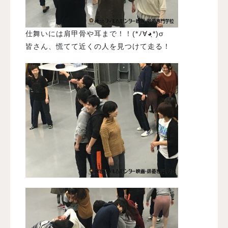
仕舞いには肩甲骨や耳まで！！(*ﾉ∀◕ฺ*)σ
皆さん、慌てて近くの人を見つけて走る！