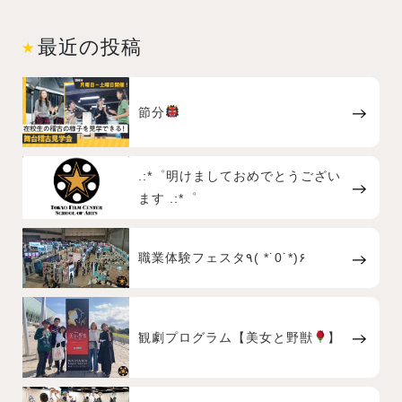
最近の投稿
節分
.:*゜明けましておめでとうござい
ます .:*゜
職業体験フェスタ٩( *˙0˙*)۶
観劇プログラム【美女と野獣
】