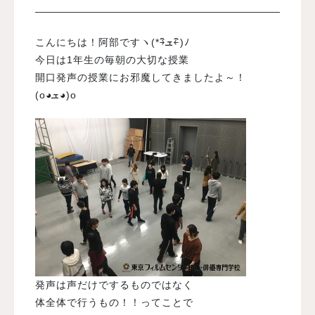
入試案内
こんにちは！阿部ですヽ(*￫ิܫ￩ิ)ﾉ
今日は1年生の毎朝の大切な授業
開口発声の授業にお邪魔してきましたよ～！
学校情報
(o◕ܫ◕)o
オープンキャンパス
訪問者別メニュー
発声は声だけでするものではなく
体全体で行うもの！！ってことで