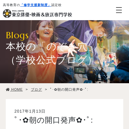
高等教育の
「修学支援新制度」
認定校
Blogs
本校の「のぞき穴」
（学校公式ブログ）
学校紹介・教育システム
HOME
>
ブログ
>
ﾟ･✿朝の開口発声✿･ﾟ:
専攻・コース紹介
学生生活
2017年1月13日
ﾟ･✿朝の開口発声✿･ﾟ:
就職・デビュー