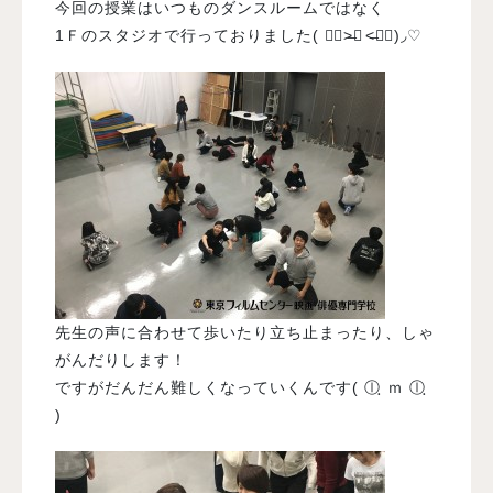
今回の授業はいつものダンスルームではなく
1Ｆのスタジオで行っておりました( ๑॔˃̶◡ ˂̶๑॓)◞♡
先生の声に合わせて歩いたり立ち止まったり、しゃ
がんだりします！
ですがだんだん難しくなっていくんです( ⓛฺ ｍ ⓛฺ
)