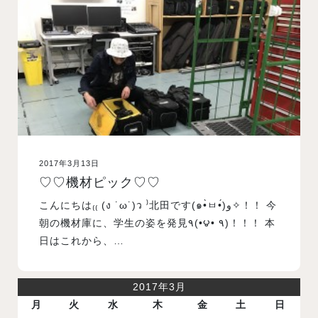
入試案内
学校情報
オープンキャンパス
2017年3月13日
訪問者別メニュー
♡♡機材ピック♡♡
こんにちは₍₍ (ง ˙ω˙)ว ⁾北田です(๑•̀ㅂ•́)و✧！！ 今
朝の機材庫に、学生の姿を発見٩(•౪• ٩)！！！ 本
日はこれから、…
2017年3月
月
火
水
木
金
土
日