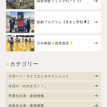
職業体験フェスタ٩( *˙0˙*)۶
観劇プログラム【美女と野獣
】
日本舞踊
授業風景
カテゴリー
スポーツ・ライブエンタテインメント
今日の「のぞき穴！！」
卒業生出演・参加情報
在校生出演・参加情報