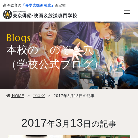
高等教育の
「修学支援新制度」
認定校
Blogs
本校の「のぞき穴」
（学校公式ブログ）
学校紹介・教育システム
HOME
>
ブログ
>
2017年3月13日の記事
専攻・コース紹介
学生生活
2017
3
13
年
月
日の記事
就職・デビュー