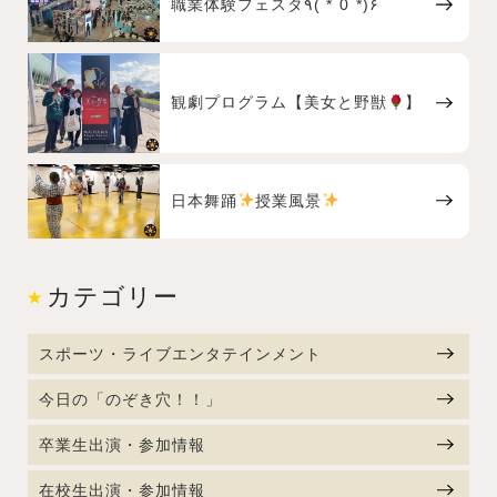
職業体験フェスタ٩( *˙0˙*)۶
観劇プログラム【美女と野獣
】
日本舞踊
授業風景
カテゴリー
スポーツ・ライブエンタテインメント
今日の「のぞき穴！！」
卒業生出演・参加情報
在校生出演・参加情報