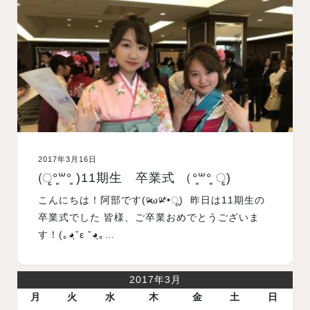
入試案内
学校情報
オープンキャンパス
2017年3月16日
訪問者別メニュー
(ृ°͈꒳​°͈ )11期生 卒業式 （°͈​꒳°͈ ृ)
こんにちは！阿部です(ᵒ̴̶̷ωᵒ̴̶̷*•ू) ​ 昨日は11期生の
卒業式でした 皆様、ご卒業おめでとうございま
す！(｡◕ฺˇε ˇ◕ฺ｡…
2017年3月
月
火
水
木
金
土
日