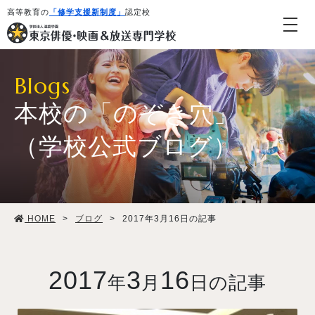
高等教育の
「修学支援新制度」
認定校
Blogs
本校の「のぞき穴」
（学校公式ブログ）
学校紹介・教育システム
HOME
>
ブログ
>
2017年3月16日の記事
専攻・コース紹介
学生生活
2017
3
16
年
月
日の記事
就職・デビュー