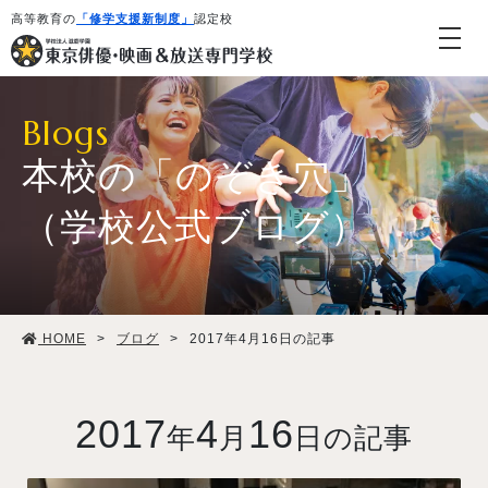
高等教育の
「修学支援新制度」
認定校
Blogs
本校の「のぞき穴」
（学校公式ブログ）
学校紹介・教育システム
HOME
>
ブログ
>
2017年4月16日の記事
専攻・コース紹介
学生生活
2017
4
16
年
月
日の記事
就職・デビュー