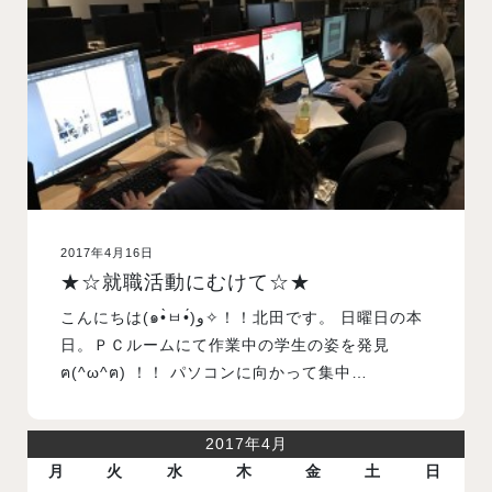
入試案内
学校情報
オープンキャンパス
2017年4月16日
訪問者別メニュー
★☆就職活動にむけて☆★
こんにちは(๑•̀ㅂ•́)و✧！！北田です。 日曜日の本
日。ＰＣルームにて作業中の学生の姿を発見
ฅ(^ω^ฅ) ！！ パソコンに向かって集中…
2017年4月
月
火
水
木
金
土
日