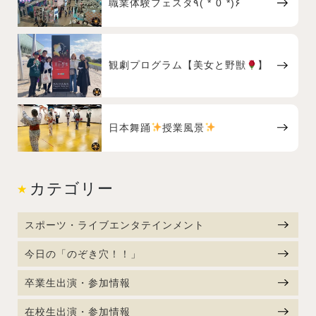
職業体験フェスタ٩( *˙0˙*)۶
観劇プログラム【美女と野獣
】
日本舞踊
授業風景
カテゴリー
スポーツ・ライブエンタテインメント
今日の「のぞき穴！！」
卒業生出演・参加情報
在校生出演・参加情報