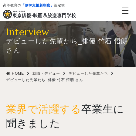
高等教育の
「修学支援新制度」
認定校
Interview
デビューした先輩たち_俳優 竹石 悟朗
さん
HOME
就職・デビュー
デビューした先輩たち
学校紹介・教育システム
デビューした先輩たち_俳優 竹石 悟朗 さん
専攻・コース紹介
業界で活躍する
卒業生に
学生生活
聞きました
就職・デビュー