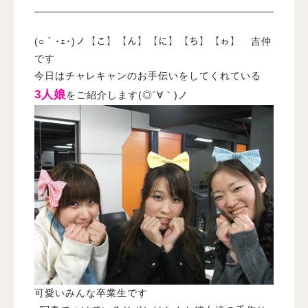
入試案内
(○｀･ｪ･)ノ【こ】【ん】【に】【ち】【ゎ】 吉仲
です
今日はチャレキャンのお手伝いをしてくれている
学校情報
3人娘
をご紹介します(◎´∀｀)ノ
オープンキャンパス
訪問者別メニュー
可愛いみんな卒業生です