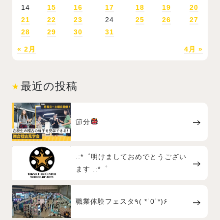
14
15
16
17
18
19
20
21
22
23
24
25
26
27
28
29
30
31
« 2月
4月 »
最近の投稿
節分
.:*゜明けましておめでとうござい
ます .:*゜
職業体験フェスタ٩( *˙0˙*)۶