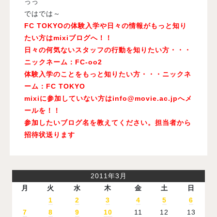
っっ
ではでは～
FC TOKYOの体験入学や日々の情報がもっと知り
たい方はmixiブログへ！！
日々の何気ないスタッフの行動を知りたい方・・・
ニックネーム：FC-oo2
体験入学のことをもっと知りたい方・・・ニックネ
ーム：FC TOKYO
mixiに参加していない方は
info@movie.ac.jp
へメ
ールを！！
参加したいブログ名を教えてください。担当者から
招待状送ります
2011年3月
月
火
水
木
金
土
日
1
2
3
4
5
6
7
8
9
10
11
12
13