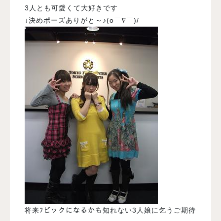
3人とも可愛くて大好きです
↓決めポーズありがと～♪(o￣∇￣)/
将来ﾌビックになるかも知れない3人娘に乞うご期待