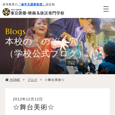
高等教育の
「修学支援新制度」
認定校
Blogs
本校の「のぞき穴」
（学校公式ブログ）
学校紹介・教育システム
HOME
>
ブログ
>
☆舞台美術☆
専攻・コース紹介
学生生活
2012年12月12日
☆舞台美術☆
就職・デビュー