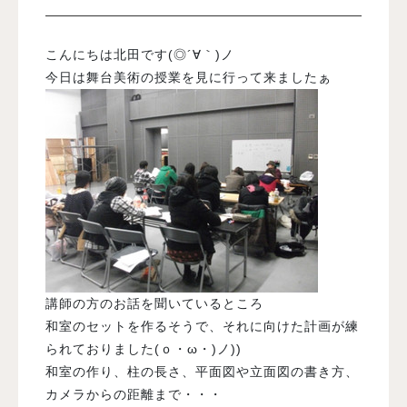
入試案内
こんにちは北田です(◎´∀｀)ノ
今日は舞台美術の授業を見に行って来ましたぁ
学校情報
オープンキャンパス
訪問者別メニュー
講師の方のお話を聞いているところ
和室のセットを作るそうで、それに向けた計画が練
られておりました(ｏ・ω・)ノ))
和室の作り、柱の長さ、平面図や立面図の書き方、
カメラからの距離まで・・・