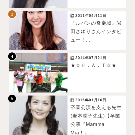
2011年04月11日
『ルパンの奇巌城』岩
田さゆりさんインタビ
ュー！...
2014年07月21日
★☆Ｈ．Ａ．Ｔ☆★
2016年01月16日
卒業公演を支える先生
(岩本潤子先生)【卒業
公演『Mamma
Mia！』...