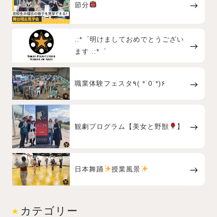
節分
.:*゜明けましておめでとうござい
ます .:*゜
職業体験フェスタ٩( *˙0˙*)۶
観劇プログラム【美女と野獣
】
日本舞踊
授業風景
カテゴリー