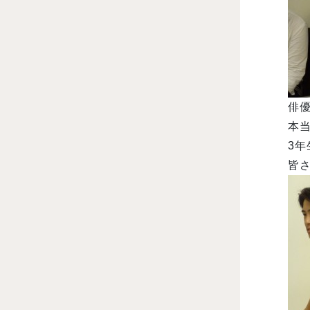
俳
本当
3
皆