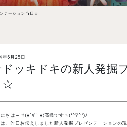
ンテーション当日☆
14年6月25日
☆ドッキドキの新人発掘
日☆
にちは～ヾ(●´∀｀●)高橋ですヽ(*^∇^*)ﾉ
は、昨日お伝えしました新人発掘プレゼンテーションの現場に