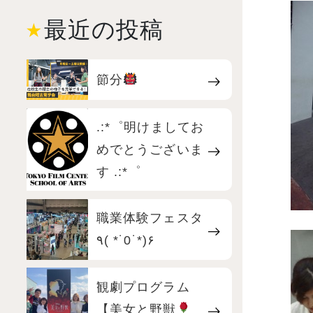
最近の投稿
節分
.:*゜明けましてお
めでとうございま
す .:*゜
職業体験フェスタ
٩( *˙0˙*)۶
観劇プログラム
【美女と野獣