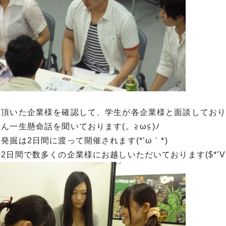
頂いた企業様を確認して、学生が各企業様と面談しております
ん一生懸命話を聞いております(。≧ω≦)ﾉ
発掘は2日間に渡って開催されます(*’ω｀*)ゞ
2日間で数多くの企業様にお越しいただいております($*’V`