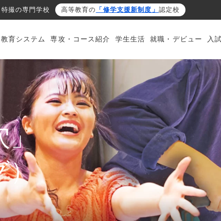
・特撮の専門学校
高等教育の
「修学支援新制度」
認定校
・教育システム
専攻・コース紹介
学生生活
就職・デビュー
入
穴」
グ）