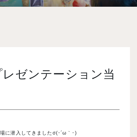
プレゼンテーション当
潜入してきましたσ(･´ω｀･)