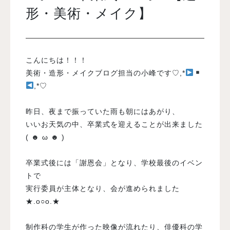
形・美術・メイク】
入試案内
こんにちは！！！
学校情報
美術・造形・メイクブログ担当の小峰です♡,*
,*♡
オープンキャンパス
昨日、夜まで振っていた雨も朝にはあがり、
訪問者別メニュー
いいお天気の中、卒業式を迎えることが出来ました
( ☻ ω ☻ )
卒業式後には「謝恩会」となり、学校最後のイベン
トで
実行委員が主体となり、会が進められました
★.o○o.★
制作科の学生が作った映像が流れたり、俳優科の学