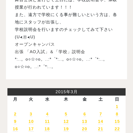
授業が行われています！！！
また、遠方で学校にくる事が難しいという方は、各
地にスタッフが出張し、
学校説明会を行いますのチェックしてみて下さい
(U◕ฺ㉨◕ฺU)
オープンキャンパス
出張 「AO入試」＆「学校」説明会
*:..。o○☆○o。..:*゜*:..。o○☆○o。..:*゜*:..。
o○☆○o。..:*゜*:..。
2015年3月
月
火
水
木
金
土
日
1
2
3
4
5
6
7
8
9
10
11
12
13
14
15
16
17
18
19
20
21
22