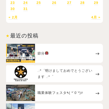
23
24
25
26
27
28
29
30
31
« 2月
4月 »
最近の投稿
節分
.:*゜明けましておめでとうござい
ます .:*゜
職業体験フェスタ٩( *˙0˙*)۶