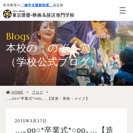
高等教育の
「修学支援新制度」
認定校
Blogs
本校の「のぞき穴」
（学校公式ブログ）
学校紹介・教育システム
HOME
>
ブログ
>
専攻・コース紹介
…｡oо○*卒業式*○оo｡…【造形・美術・メイク】
学生生活
2015年3月17日
…｡oо○*卒業式*○оo｡…【造
就職・デビュー