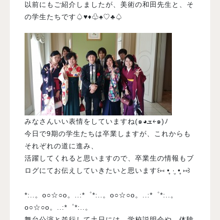
以前にもご紹介しましたが、美術の和田先生と、そ
の学生たちです♤♥♦♧♠♡♣♤
みなさんいい表情をしていますね(๑◕ܫ￩๑)ﾉ
今日で9期の学生たちは卒業しますが、これからも
それぞれの道に進み、
活躍してくれると思いますので、卒業生の情報もブ
ログにてお伝えしていきたいと思います꒰⑅ •̥ ·̮ •̥ ⑅꒱
*:..。o○☆○o。..:*゜*:..。o○☆○o。..:*゜*:..。
o○☆○o。..:*゜*:..。
舞台公演と並行して土日には、学校説明会や、体験