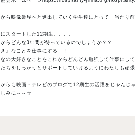
会ホームページhttps://hospitality-jhma.org/hospital
れから映像業界へと進出していく学生達にとって、当たり
いにスタートした12期生、、、、
れからどんな3年間が待っているのでしょうか？？
好き』なことを仕事にする！！
んなの大好きなことをこれからどんどん勉強して仕事にし
生たちをしっかりとサポートしていけるようにわたしも頑
れからも映画・テレビのブログで12期生の活躍をじゃんじ
楽しみに～～☆