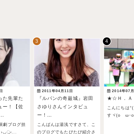
3日
2011年04月11日
2014年07
った先輩た
『ルパンの奇巌城』岩田
★☆Ｈ．Ａ
ュー！【佐
さゆりさんインタビュ
こんにちは°( 
..
ー！...
すヾ(oゝω･o)ﾉ
演劇ブログ担
こんばんは湯浅ですさて、こ
›◡ु‹...
のブログでもたびたび紹介さ