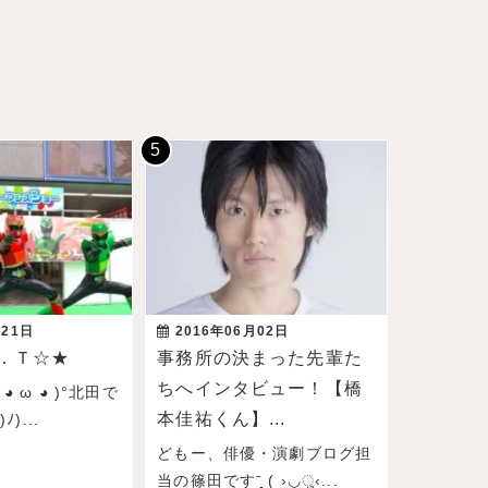
月21日
2016年06月02日
．Ｔ☆★
事務所の決まった先輩た
ちへインタビュー！【橋
◕ ω ◕ )°北田で
本佳祐くん】...
)...
どもー、俳優・演劇ブログ担
当の篠田ですˉ̞̭ ( ›◡ु‹...