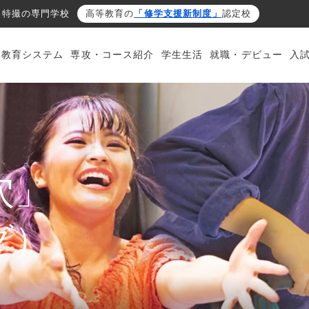
・特撮の専門学校
高等教育の
「修学支援新制度」
認定校
・教育システム
専攻・コース紹介
学生生活
就職・デビュー
入
穴」
グ）