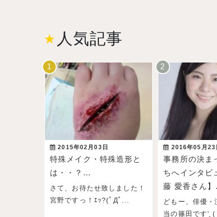
人気記事
2015年02月03日
2016年05月2
特殊メイク・特殊造形と
事務所の決ま
は・・？...
ちへインタビ
藤 愛香さん】.
さて、お待たせ致しました！
宮野ですっ！ｴｯ?(ﾟДﾟ...
どもー、俳優・
当の篠田ですˉ̞̭ ( 