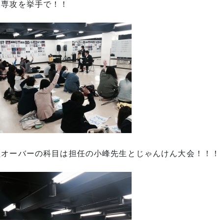
望専攻を挙手で！！
員オーバーの科目は担任の小峰先生とじゃんけん大会！！