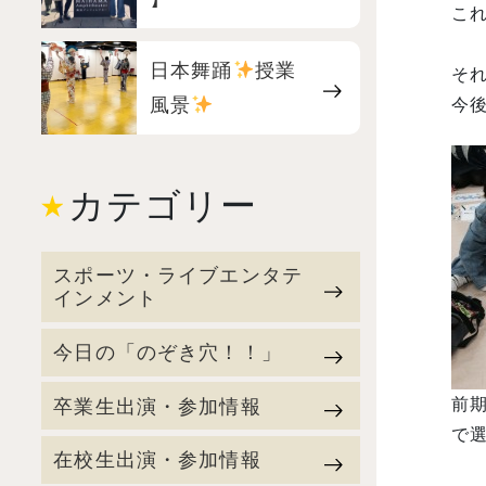
こ
日本舞踊
授業
そ
風景
今
カテゴリー
スポーツ・ライブエンタテ
インメント
今日の「のぞき穴！！」
卒業生出演・参加情報
前
で
在校生出演・参加情報