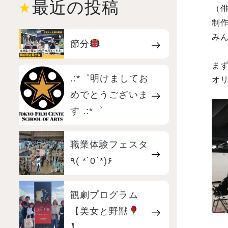
最近の投稿
（
制
み
節分
ま
.:*゜明けましてお
オ
めでとうございま
す .:*゜
職業体験フェスタ
٩( *˙0˙*)۶
観劇プログラム
【美女と野獣
】