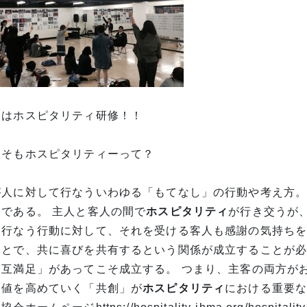
次はホスピタリティ研修！！
もそもホスピタリティーって？
が人に対して行なういわゆる「もてなし」の行動や考え方
とである。 主人と客人の間で
ホスピタリティ
が行き交うが
に行なう行動に対して、それを受ける客人も感謝の気持ち
ことで、共に喜びを共有するという関係が成立することが必
相互満足」があってこそ成立する。 つまり、主客の両方が
価値を高めていく「共創」が
ホスピタリティ
における重要