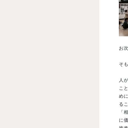
お
そ
人
こ
め
る
「
に