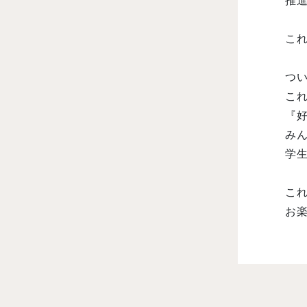
推進協
こ
つ
こ
『
み
学
こ
お