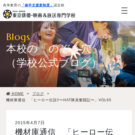
高等教育の
「修学支援新制度」
認定校
Blogs
本校の「のぞき穴」
（学校公式ブログ）
学校紹介・教育システム
HOME
>
ブログ
>
専攻・コース紹介
機材庫通信 「ヒーロー伝説!!〜HAT隊員奮闘記〜」VOL65
学生生活
2015年4月7日
機材庫通信 「ヒーロー伝
就職・デビュー