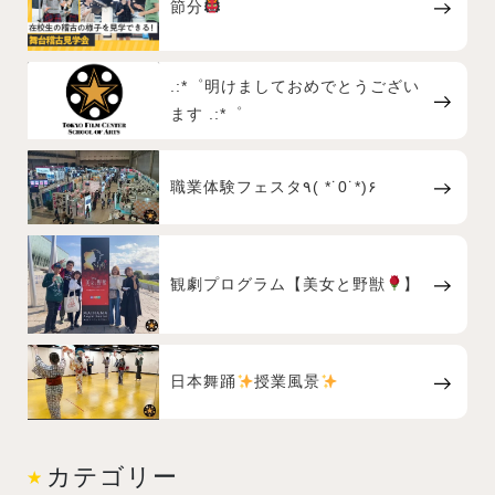
節分
.:*゜明けましておめでとうござい
ます .:*゜
職業体験フェスタ٩( *˙0˙*)۶
観劇プログラム【美女と野獣
】
日本舞踊
授業風景
カテゴリー