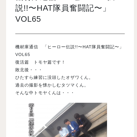
説!!〜HAT隊員奮闘記〜」
VOL65
入試案内
学校情報
機材庫通信 「ヒーロー伝説!!〜HAT隊員奮闘記〜」
VOL65
オープンキャンパス
復活篇 トモヤ篇です！
敗北後・・・
訪問者別メニュー
ひたすら練習に没頭したオザワくん。
過去の撮影を懐かしむタツマくん。
そんな中トモヤくんは・・・