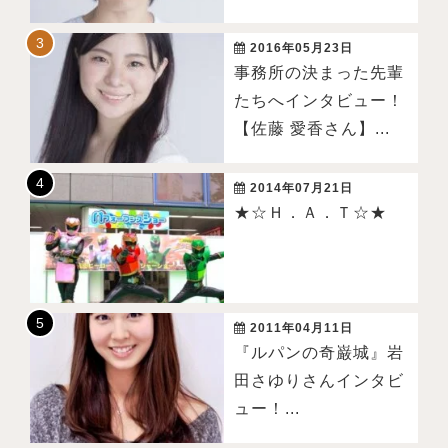
2016年05月23日
事務所の決まった先輩
たちへインタビュー！
【佐藤 愛香さん】...
2014年07月21日
★☆Ｈ．Ａ．Ｔ☆★
2011年04月11日
『ルパンの奇巌城』岩
田さゆりさんインタビ
ュー！...