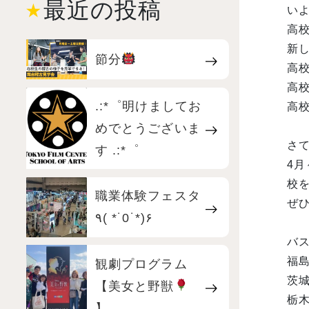
最近の投稿
い
高
新
節分
高
高
.:*゜明けましてお
高
めでとうございま
さ
す .:*゜
4
校
職業体験フェスタ
ぜひ
٩( *˙0˙*)۶
バ
福島
観劇プログラム
茨
【美女と野獣
栃
】