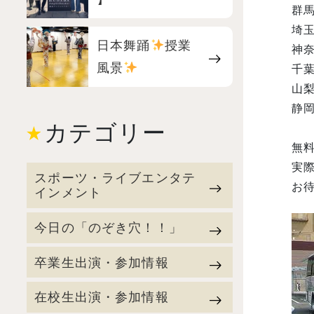
群
埼玉
日本舞踊
授業
神
風景
千
山
静
カテゴリー
無
実
スポーツ・ライブエンタテ
お
インメント
今日の「のぞき穴！！」
卒業生出演・参加情報
在校生出演・参加情報