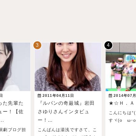
3日
2011年04月11日
2014年07
った先輩た
『ルパンの奇巌城』岩田
★☆Ｈ．Ａ
ュー！【佐
さゆりさんインタビュ
こんにちは°( 
..
ー！...
すヾ(oゝω･o)ﾉ
演劇ブログ担
こんばんは湯浅ですさて、こ