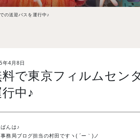
での送迎バスを運行中♪
15年4月8日
無料で東京フィルムセン
運行中♪
ばんは♪
事務局ブログ担当の村田ですヽ( ´ー｀)ノ