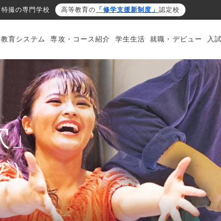
・特撮の専門学校
高等教育の
「修学支援新制度」
認定校
・教育システム
専攻・コース紹介
学生生活
就職・デビュー
入
穴」
グ）