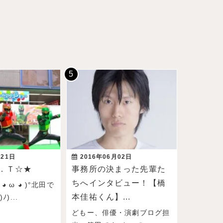
月21日
2016年06月02日
．Ｔ☆★
事務所の決まった先輩た
ちへインタビュー！【橋
◕ ω ◕ )°北田で
本佳祐くん】...
)...
どもー、俳優・演劇ブログ担