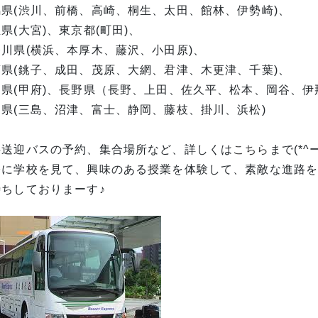
馬県(渋川、前橋、高崎、桐生、太田、館林、伊勢崎)、
県(大宮)、東京都(町田)、
奈川県(横浜、本厚木、藤沢、小田原)、
葉県(銚子、成田、茂原、大網、君津、木更津、千葉)、
梨県(甲府)、長野県（長野、上田、佐久平、松本、岡谷、伊
岡県(三島、沼津、富士、静岡、藤枝、掛川、浜松)
料送迎バスの予約、集合場所など、詳しくは
こちら
まで(*^ー
際に学校を見て、興味のある授業を体験して、素敵な進路を
待ちしておりまーす♪