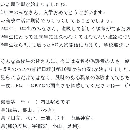
よいよ新学期が始まりましたね。
校1年生のみなさん、入学おめでとうございます♪
しい高校生活に期待でわくわくしてることでしょう。
校2年生、3年生のみなさん、進級して新しく後輩ができた
校2年生にとっては来年には決めなくてはならない進路につ
校3年生なら6月に迫ったAO入試開始に向けて、学校選び
てそんな高校生の皆さんに、今日は友達や保護者の人も一
月～5月のバスの運行日程(1都10県から出発)が決まりま
を見られるだけではなく、興味のある
職業の体験
までできち
一度、FC TOKYOの面白さを体感してくださいねー (´∀
ス発着駅 ※（ ）内は駅名です
県(福島、郡山、いわき)、
城県（日立、水戸、土浦、取手、鹿島神宮)、
木県(那須塩原、宇都宮、小山、足利)、