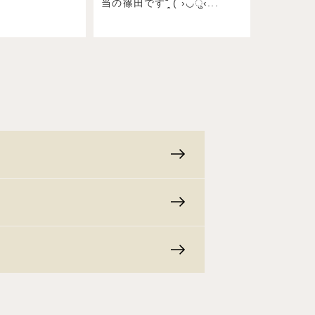
当の篠田ですˉ̞̭ ( ›◡ु‹...