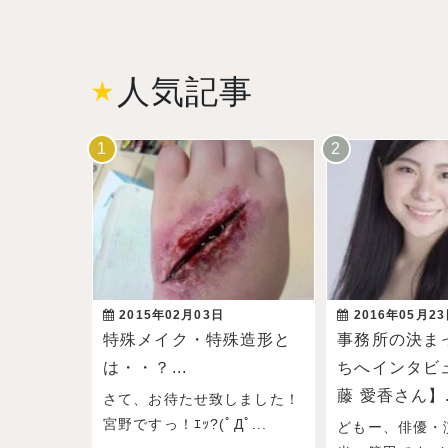
人気記事
2015年02月03日
2016年05月2
特殊メイク・特殊造形と
事務所の決ま
は・・？...
ちへインタビ
藤 愛香さん】.
さて、お待たせ致しました！
宮野ですっ！ｴｯ?(ﾟДﾟ...
どもー、俳優・