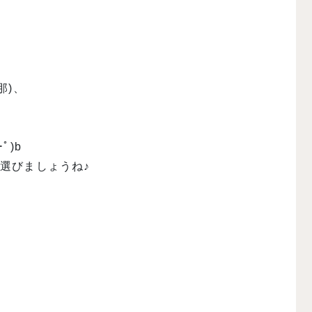
那)、
ﾟ)b
選びましょうね♪