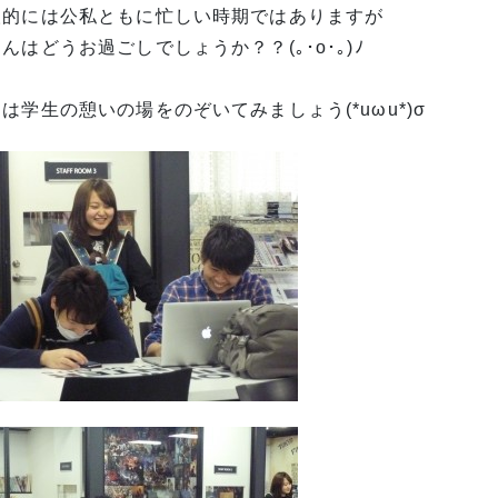
人的には公私ともに忙しい時期ではありますが
んはどうお過ごしでしょうか？？(｡･o･｡)ﾉ
は学生の憩いの場をのぞいてみましょう(*uωu*)σ