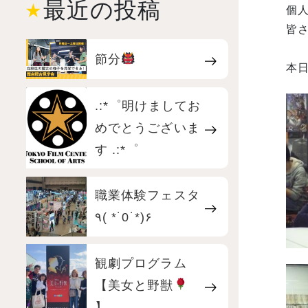
最近の投稿
個
皆さ
節分
本日
.:*゜明けましてお
めでとうございま
す .:*゜
職業体験フェスタ
٩( *˙0˙*)۶
観劇プログラム
【美女と野獣
】