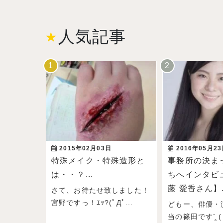
人気記事
2015年02月03日
2016年05月2
特殊メイク・特殊造形と
事務所の決ま
は・・？...
ちへインタビ
藤 愛香さん】.
さて、お待たせ致しました！
宮野ですっ！ｴｯ?(ﾟДﾟ...
どもー、俳優・
当の篠田ですˉ̞̭ ( 