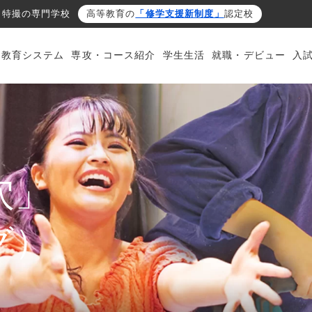
・特撮の専門学校
高等教育の
「修学支援新制度」
認定校
・教育システム
専攻・コース紹介
学生生活
就職・デビュー
入
穴」
グ）