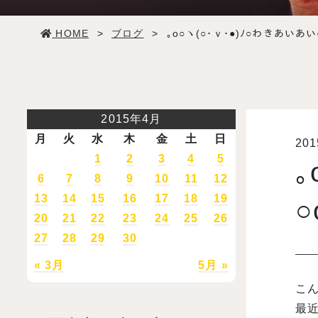
学生生活
HOME
>
ブログ
>
｡o○ヽ(○･ｖ･●)ﾉ○わきあいあい○
就職・デビュー
入試案内
2015年4月
月
火
水
木
金
土
日
20
学校情報
1
2
3
4
5
｡
6
7
8
9
10
11
12
オープンキャンパス
13
14
15
16
17
18
19
○
20
21
22
23
24
25
26
27
28
29
30
訪問者別メニュー
« 3月
5月 »
こん
最