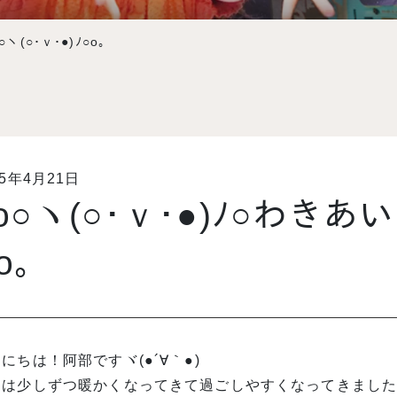
ヽ(○･ｖ･●)ﾉ○o｡
15年4月21日
o○ヽ(○･ｖ･●)ﾉ○わきあい
o｡
にちは！阿部ですヾ(●´∀｀●)
近は少しずつ暖かくなってきて過ごしやすくなってきまし