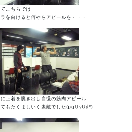
してこちらでは
メラを向けると何やらアピールを・・・
いに上着を脱ぎ出し自慢の筋肉アピール
てもたくましいく素敵でした(pqＵvU∮*)