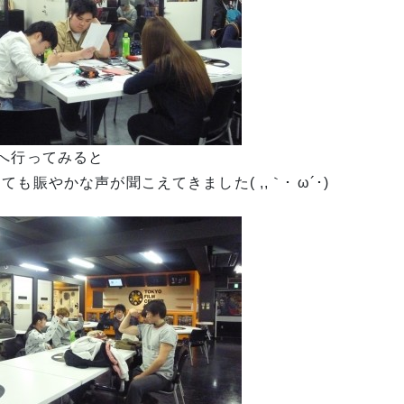
Ｆへ行ってみると
ても賑やかな声が聞こえてきました( ,,｀･ ω´･)