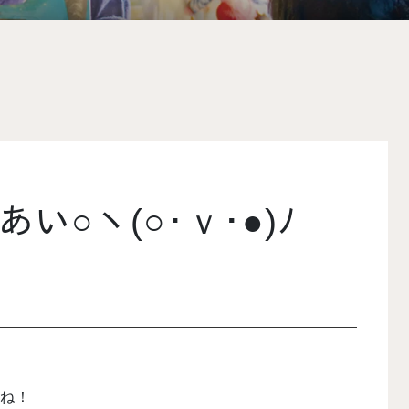
あい○ヽ(○･ｖ･●)ﾉ
たね！