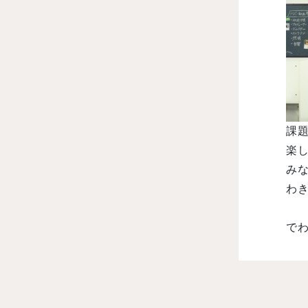
課
楽
み
わき
でわ