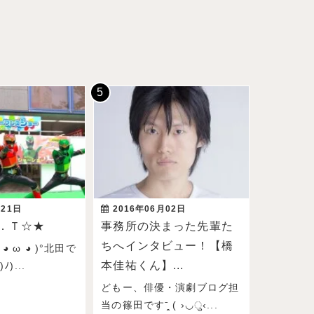
月21日
2016年06月02日
．Ｔ☆★
事務所の決まった先輩た
ちへインタビュー！【橋
◕ ω ◕ )°北田で
本佳祐くん】...
)...
どもー、俳優・演劇ブログ担
当の篠田ですˉ̞̭ ( ›◡ु‹...