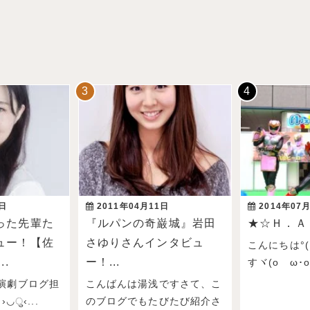
3日
2011年04月11日
2014年07
った先輩た
『ルパンの奇巌城』岩田
★☆Ｈ．Ａ
ュー！【佐
さゆりさんインタビュ
こんにちは°( 
..
ー！...
すヾ(oゝω･o)ﾉ
演劇ブログ担
こんばんは湯浅ですさて、こ
›◡ु‹...
のブログでもたびたび紹介さ