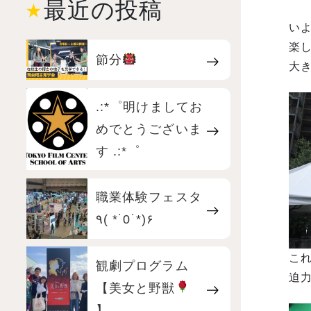
最近の投稿
いよ
楽
節分
大き
.:*゜明けましてお
めでとうございま
す .:*゜
職業体験フェスタ
٩( *˙0˙*)۶
こ
観劇プログラム
迫力
【美女と野獣
】