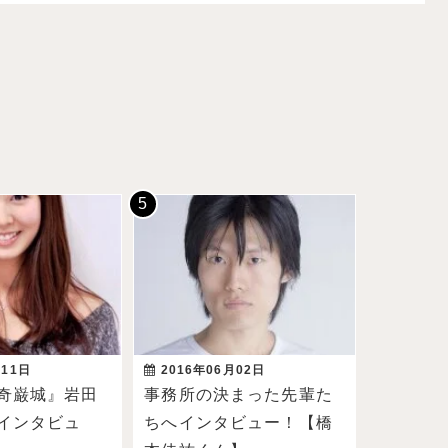
月11日
2016年06月02日
奇巌城』岩田
事務所の決まった先輩た
インタビュ
ちへインタビュー！【橋