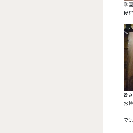
学
後
皆さ
お待
で