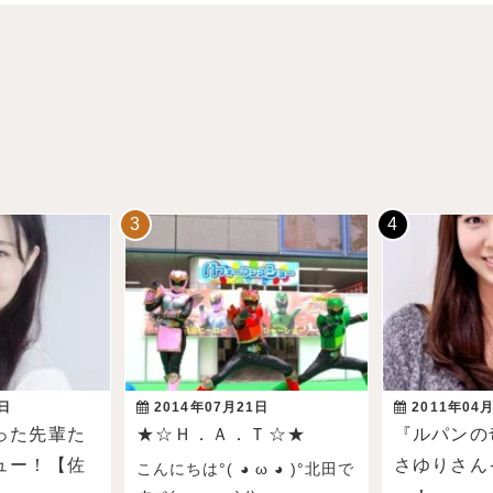
3日
2014年07月21日
2011年04
った先輩た
★☆Ｈ．Ａ．Ｔ☆★
『ルパンの
ュー！【佐
さゆりさん
こんにちは°( ◕ ω ◕ )°北田で