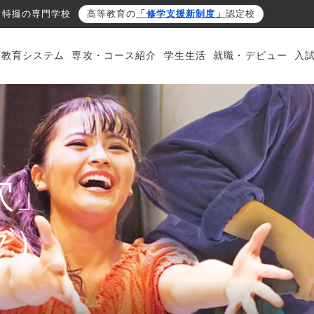
・特撮の専門学校
高等教育の
「修学支援新制度」
認定校
・教育システム
専攻・コース紹介
学生生活
就職・デビュー
入
穴」
グ）