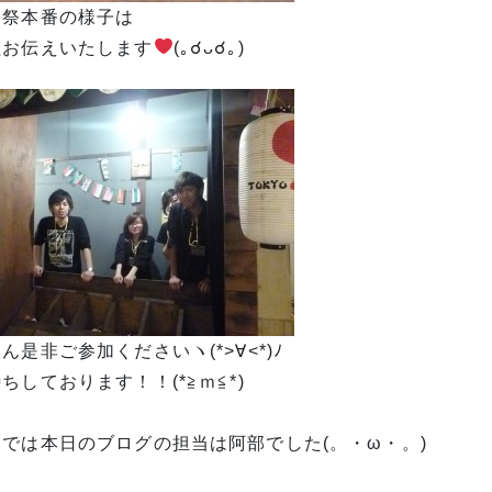
園祭本番の様子は
程お伝えいたします
(｡☌ᴗ☌｡)
ん是非ご参加くださいヽ(*>∀<*)ﾉ
ちしております！！(*≧ｍ≦*)
はでは本日のブログの担当は阿部でした(。・ω・。)