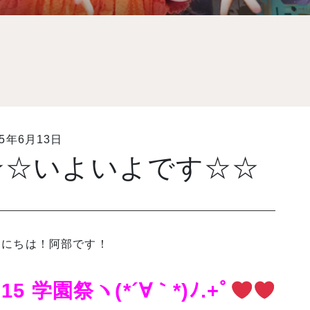
15年6月13日
☆☆いよいよです☆☆
んにちは！阿部です！
015 学園祭ヽ(*´∀｀*)ﾉ.+ﾟ