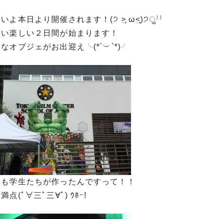
いよ本日より開催されます！(੭ ˃̣̣̥ ω˂̣̣̥)੭ु⁾⁾
しい楽しい２日間が始まります！
なオブジェがお出迎え╰(*´︶`*)╯
れも学生たちが作ったんですって！！
満点(ﾟ∀三ﾟ三∀ﾟ) ｳﾎｰ!