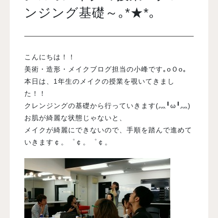
ンジング基礎～｡*★*｡
入試案内
こんにちは！！
学校情報
美術・造形・メイクブログ担当の小峰です｡oＯo｡
本日は、1年生のメイクの授業を覗いてきまし
オープンキャンパス
た！！
クレンジングの基礎から行っていきます(灬╹ω╹灬)
訪問者別メニュー
お肌が綺麗な状態じゃないと、
メイクが綺麗にできないので、手順を踏んで進めて
いきます￠。゜￠。゜￠。