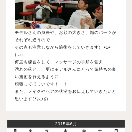
モデルさんの身長や、お顔の大きさ、顔のパーツが
それぞれ違うので、
その点も注意しながら施術をしていきます( ˘•ω•˘
).｡o
何度も練習をして、マッサージの手順を覚え
汚れの落とし、更にモデルさんにとって気持ちの良
い施術を行えるように、
頑張ってほしいです！！！
また、メイクやヘアの状況をお伝えしていきたいと
思います(ﾉ≧ڡ≦)
2015年6月
月
火
水
木
金
土
日