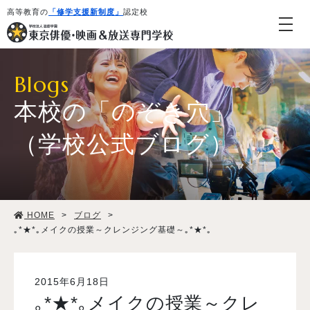
高等教育の
「修学支援新制度」
認定校
Blogs
本校の「のぞき穴」
（学校公式ブログ）
学校紹介・教育システム
HOME
>
ブログ
>
専攻・コース紹介
｡*★*｡メイクの授業～クレンジング基礎～｡*★*｡
学生生活
2015年6月18日
｡*★*｡メイクの授業～クレ
就職・デビュー