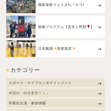
職業体験フェスタ٩( *˙0˙*)۶
観劇プログラム【美女と野獣
】
日本舞踊
授業風景
カテゴリー
スポーツ・ライブエンタテインメント
今日の「のぞき穴！！」
卒業生出演・参加情報