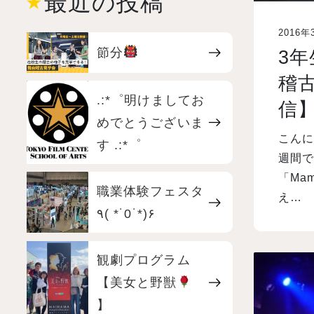
最近の投稿
2016年
節分
3年
稽古╭( 
.:*゜明けましてお
信
めでとうございま
こんに
す .:*゜
週間で
「Ma
職業体験フェスタ
え…
٩( *˙0˙*)۶
観劇プログラム
【美女と野獣
】