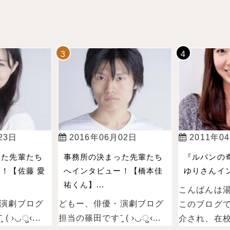
23日
2016年06月02日
2011年0
った先輩たち
事務所の決まった先輩たち
『ルパンの
！【佐藤 愛
へインタビュー！【橋本佳
ゆりさんイン
祐くん】...
こんばんは
演劇ブログ
どもー、俳優・演劇ブログ
このブログ
 ›◡ु‹...
担当の篠田ですˉ̞̭ ( ›◡ु‹...
介され、在校.