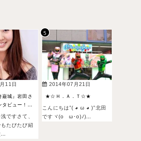
4月11日
2014年07月21日
奇巌城』岩田さ
★☆Ｈ．Ａ．Ｔ☆★
タビュー！...
こんにちは°( ◕ ω ◕ )°北田
湯浅ですさて、
ですヾ(oゝω･o)ﾉ)...
でもたびたび紹
..