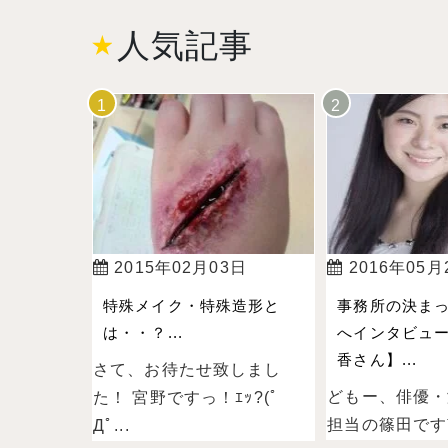
人気記事
2015年02月03日
2016年05月
特殊メイク・特殊造形と
事務所の決ま
は・・？...
へインタビュー
香さん】...
さて、お待たせ致しまし
どもー、俳優・
た！ 宮野ですっ！ｴｯ?(ﾟ
担当の篠田ですˉ̞̭ (
Дﾟ...