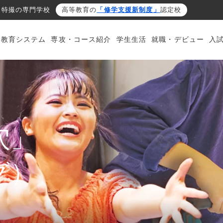
・特撮の専門学校
高等教育の
「修学支援新制度」
認定校
・教育システム
専攻・コース紹介
学生生活
就職・デビュー
入
穴」
グ）