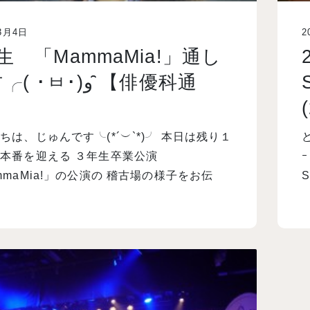
3月4日
2
生 「MammaMia!」通し
･ㅂ･)و ̑̑【俳優科通
】
ちは、じゅんです╰(*´︶`*)╯ 本日は残り１
本番を迎える ３年生卒業公演
mmaMia!」の公演の 稽古場の様子をお伝