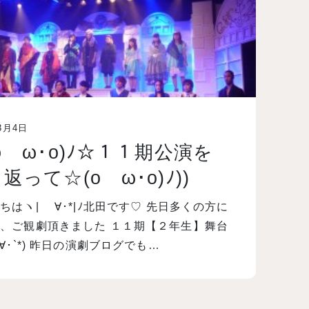
3月4日
oゝω･o)ﾉ☆１１期公演を
返って☆(oゝω･o)ﾉ))
ちはヽ| ゝ∀･*|ﾉ北田です♡ 先日多くの方に
、ご観劇頂きました １１期【２年生】舞台
･∀･`*) 昨日の演劇ブログでも…