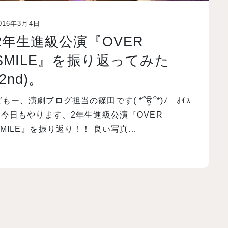
016年3月4日
2年生進級公演『OVER
SMILE』を振り返ってみた
(2nd)。
どもー、演劇ブログ担当の篠田です( *՞ਊ՞*)ﾉ ｵｲｽ
ｰ 今日もやります、2年生進級公演『OVER
SMILE』を振り返り！！ 良い写真…