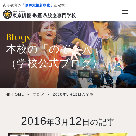
高等教育の
「修学支援新制度」
認定校
Blogs
本校の「のぞき穴」
（学校公式ブログ）
学校紹介・教育システム
HOME
>
ブログ
>
2016年3月12日の記事
専攻・コース紹介
学生生活
2016
3
12
年
月
日の記事
就職・デビュー