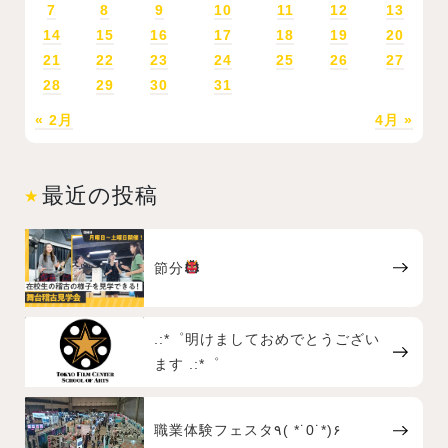
7
8
9
10
11
12
13
14
15
16
17
18
19
20
21
22
23
24
25
26
27
28
29
30
31
« 2月
4月 »
最近の投稿
節分
.:*゜明けましておめでとうござい
ます .:*゜
職業体験フェスタ٩( *˙0˙*)۶