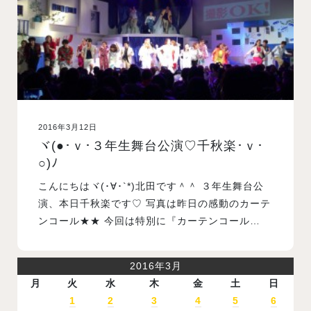
2016年3月12日
ヾ(●･ｖ･３年生舞台公演♡千秋楽･ｖ･
○)ﾉ
こんにちはヾ(･∀･`*)北田です＾＾ ３年生舞台公
演、本日千秋楽です♡ 写真は昨日の感動のカーテ
ンコール★★ 今回は特別に『カーテンコール…
2016年3月
月
火
水
木
金
土
日
1
2
3
4
5
6