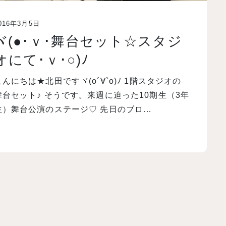
016年3月5日
ヾ(●･ｖ･舞台セット☆スタジ
オにて･ｖ･○)ﾉ
こんにちは★北田ですヾ(o´∀`o)ﾉ 1階スタジオの
舞台セット♪ そうです。来週に迫った10期生（3年
生）舞台公演のステージ♡ 先日のブロ…