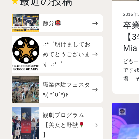
最近の投稿
2016年
節分
卒
【3
.:*゜明けましてお
Mi
めでとうございま
どもー
す .:*゜
ですｶﾓ
場。 
職業体験フェスタ
٩( *˙0˙*)۶
観劇プログラム
【美女と野獣
】