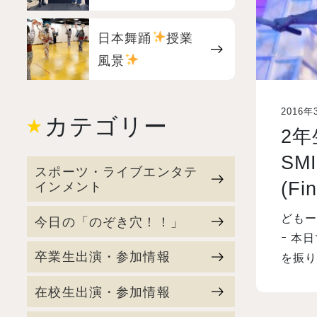
日本舞踊
授業
風景
2016年
カテゴリー
2年
SM
スポーツ・ライブエンタテ
(Fi
インメント
どもー
今日の「のぞき穴！！」
ｰ 本
卒業生出演・参加情報
を振り
在校生出演・参加情報