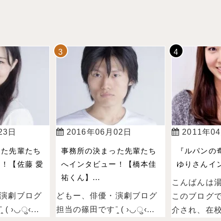
23日
2016年06月02日
2011年0
った先輩たち
事務所の決まった先輩たち
『ルパンの
！【佐藤 愛
へインタビュー！【橋本佳
ゆりさんイン
祐くん】...
こんばんは
演劇ブログ
どもー、俳優・演劇ブログ
このブログ
 ›◡ु‹...
担当の篠田ですˉ̞̭ ( ›◡ु‹...
介され、在校.