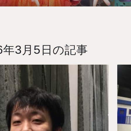
6
3
5
年
月
日の記事