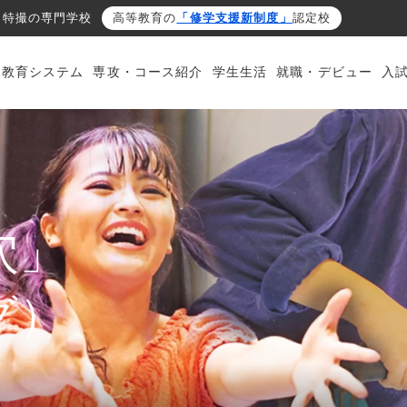
・特撮の専門学校
高等教育の
「修学支援新制度」
認定校
・教育システム
専攻・コース紹介
学生生活
就職・デビュー
入
穴」
グ）