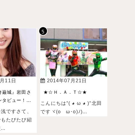
4月11日
2014年07月21日
奇巌城』岩田さ
★☆Ｈ．Ａ．Ｔ☆★
タビュー！...
こんにちは°( ◕ ω ◕ )°北田
湯浅ですさて、
ですヾ(oゝω･o)ﾉ)...
でもたびたび紹
..