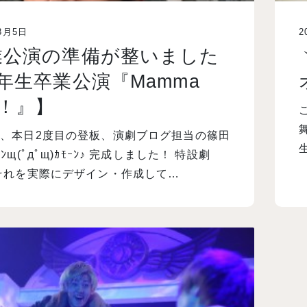
3月5日
2
業公演の準備が整いました
年生卒業公演『Mamma
a！』】
、本日2度目の登板、演劇ブログ担当の篠田
ﾝщ(ﾟдﾟщ)ｶﾓｰﾝ♪ 完成しました！ 特設劇
それを実際にデザイン・作成して…