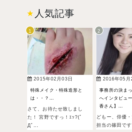
人気記事
2015年02月03日
2016年05月
特殊メイク・特殊造形と
事務所の決ま
は・・？...
へインタビュー
香さん】...
さて、お待たせ致しまし
どもー、俳優・
た！ 宮野ですっ！ｴｯ?(ﾟ
担当の篠田ですˉ̞̭ (
Дﾟ...