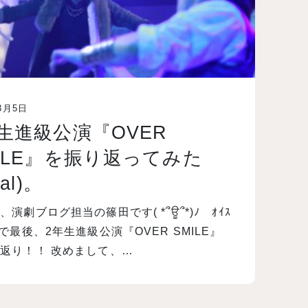
3月5日
生進級公演『OVER
ILE』を振り返ってみた
nal)。
、演劇ブログ担当の篠田です( *՞ਊ՞*)ﾉ ｵｲｽ
日で最後、2年生進級公演『OVER SMILE』
返り！！ 改めまして、…