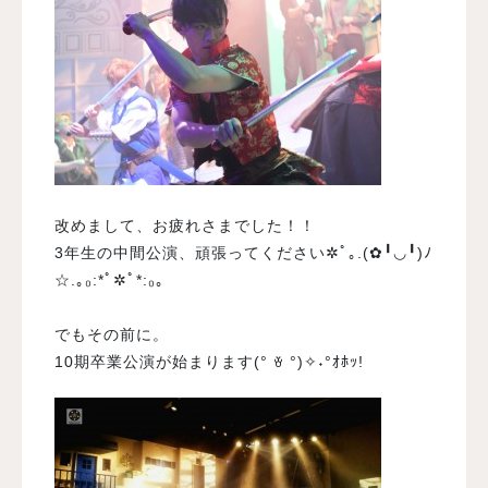
改めまして、お疲れさまでした！！
3年生の中間公演、頑張ってください✲ﾟ｡.(✿╹◡╹)ﾉ
☆.｡₀:*ﾟ✲ﾟ*:₀｡
でもその前に。
10期卒業公演が始まります(° ꈊ °)✧˖°ｵﾎｯ!