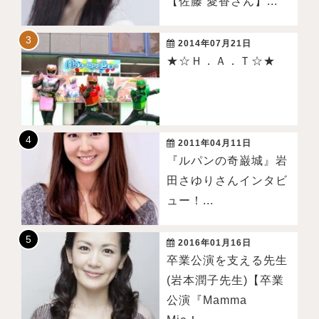
【佐藤 愛香さん】...
2014年07月21日
★☆Ｈ．Ａ．Ｔ☆★
2011年04月11日
『ルパンの奇巌城』岩
田さゆりさんインタビ
ュー！...
2016年01月16日
卒業公演を支える先生
(岩本潤子先生)【卒業
公演『Mamma