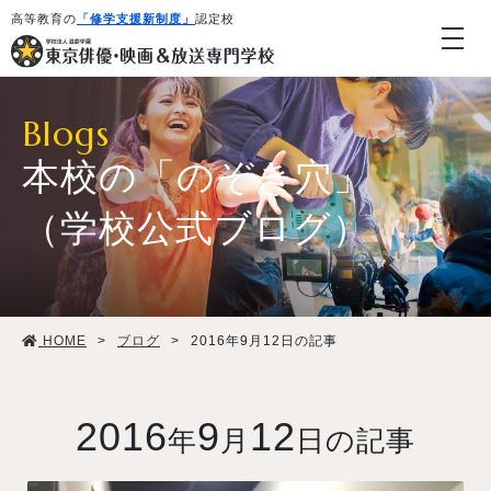
高等教育の
「修学支援新制度」
認定校
Blogs
本校の「のぞき穴」
（学校公式ブログ）
学校紹介・教育システム
HOME
>
ブログ
>
2016年9月12日の記事
専攻・コース紹介
学生生活
2016
9
12
年
月
日の記事
就職・デビュー