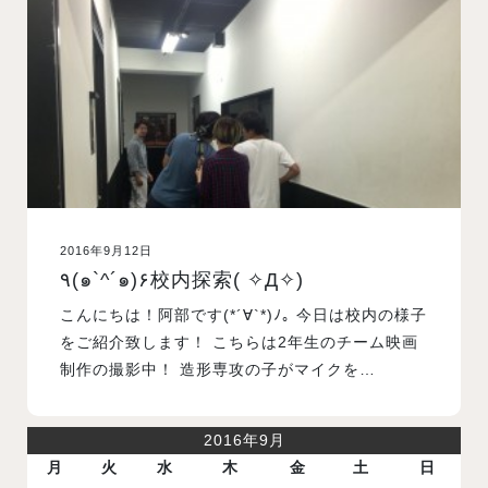
入試案内
学校情報
オープンキャンパス
2016年9月12日
訪問者別メニュー
٩(๑`^´๑)۶校内探索( ✧Д✧)
こんにちは！阿部です(*´∀`*)ﾉ｡ 今日は校内の様子
をご紹介致します！ こちらは2年生のチーム映画
制作の撮影中！ 造形専攻の子がマイクを…
2016年9月
月
火
水
木
金
土
日