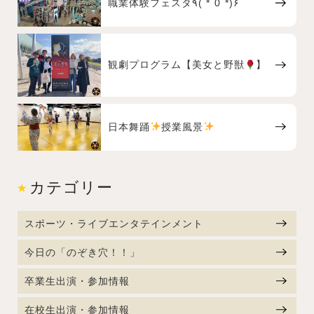
職業体験フェスタ٩( *˙0˙*)۶
観劇プログラム【美女と野獣
】
日本舞踊
授業風景
カテゴリー
スポーツ・ライブエンタテインメント
今日の「のぞき穴！！」
卒業生出演・参加情報
在校生出演・参加情報