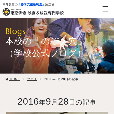
高等教育の
「修学支援新制度」
認定校
Blogs
本校の「のぞき穴」
（学校公式ブログ）
学校紹介・教育システム
HOME
>
ブログ
>
2016年9月28日の記事
専攻・コース紹介
学生生活
2016
9
28
年
月
日の記事
就職・デビュー