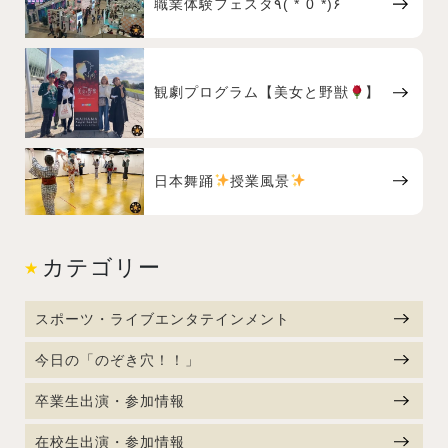
職業体験フェスタ٩( *˙0˙*)۶
観劇プログラム【美女と野獣
】
日本舞踊
授業風景
カテゴリー
スポーツ・ライブエンタテインメント
今日の「のぞき穴！！」
卒業生出演・参加情報
在校生出演・参加情報