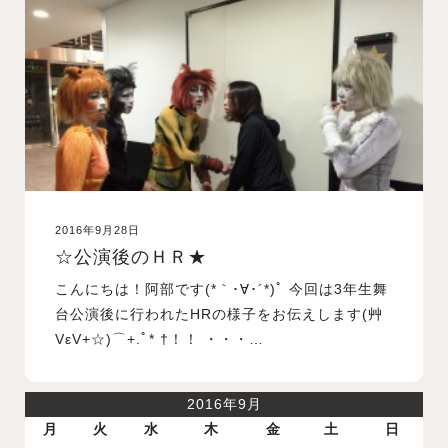
入試案内
学校情報
オープンキャンパス
2016年9月28日
訪問者別メニュー
☆公演後のＨＲ★
こんにちは！阿部です(*｀･∀･´*)ﾟ 今回は3年生舞
台公演後に行われたHRの様子をお伝えします(艸
VεV+☆)⌒+.ﾟ* †！！ ・・・…
2016年9月
月
火
水
木
金
土
日