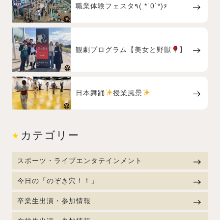
職業体験フェスタ٩( *˙0˙*)۶
観劇プログラム【美女と野獣
】
日本舞踊
授業風景
カテゴリー
スポーツ・ライブエンタテインメント
今日の「のぞき穴！！」
卒業生出演・参加情報