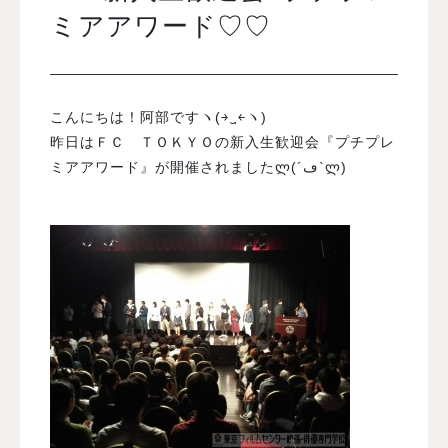
ミアアワード♡♡
入試案内
こんにちは！阿部ですヽ(￫‿ฺ￩ヽ)
学校情報
昨日はＦＣ ＴＯＫＹＯの新入生歓迎会『プチプレ
ミアアワード』が開催されましたლ(´ڡ`ლ)
オープンキャンパス
訪問者別メニュー