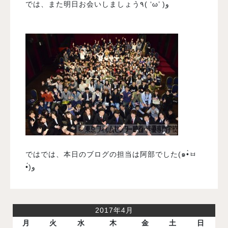
では、また明日お会いしましょう٩( ‘ω’ )و
ではでは、本日のブログの担当は阿部でした(๑•̀ㅂ
•́)و
2017年4月
月
火
水
木
金
土
日