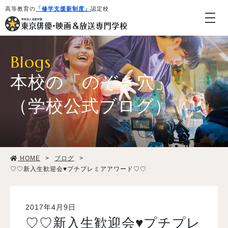
高等教育の
「修学支援新制度」
認定校
Blogs
本校の「のぞき穴」
（学校公式ブログ）
学校紹介・教育システム
HOME
>
ブログ
>
専攻・コース紹介
♡♡新入生歓迎会♥プチプレミアアワード♡♡
学生生活
2017年4月9日
♡♡新入生歓迎会♥プチプレ
就職・デビュー