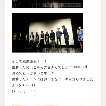
そして結果発表！！！
優勝したのはこちらの皆さんでした(ෆ❛ั◡❛ัෆ)
おめでとうございます！！
優勝したチームにはおっきなケーキが送られました
よ～(⑅๑´ڡ`๑)
おいしそ～！！