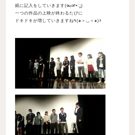
紙に記入をしていきます(ᵒ̴̶̷ωᵒ̴̶̷*•ू)
一つの作品の上映が終わるたびに
ドキドキが増していきますね٩(๑＞◡＜๑)۶