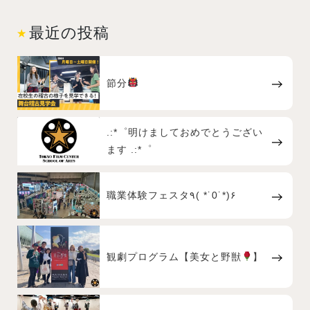
最近の投稿
節分
.:*゜明けましておめでとうござい
ます .:*゜
職業体験フェスタ٩( *˙0˙*)۶
観劇プログラム【美女と野獣
】