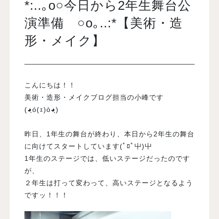
*:..｡o○今日から2年生舞台公
演準備 ○o｡..:*【美術・造
入試案内
形・メイク】
学校情報
こんにちは！！
オープンキャンパス
美術・造形・メイクブログ担当の小峰です
(◕ฺó(ｪ)ò◕ฺ)
訪問者別メニュー
昨日、1年生の舞台が終わり、本日から2年生の舞台
に向けてスタートしています(ﾟﾛﾟ屮)屮
1年生のステージでは、低いステージだったのです
が、
２年生は打って変わって、高いステージとなるよう
ですッ！！！