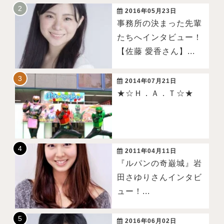
2016年05月23日
事務所の決まった先輩
たちへインタビュー！
【佐藤 愛香さん】...
2014年07月21日
★☆Ｈ．Ａ．Ｔ☆★
2011年04月11日
『ルパンの奇巌城』岩
田さゆりさんインタビ
ュー！...
2016年06月02日