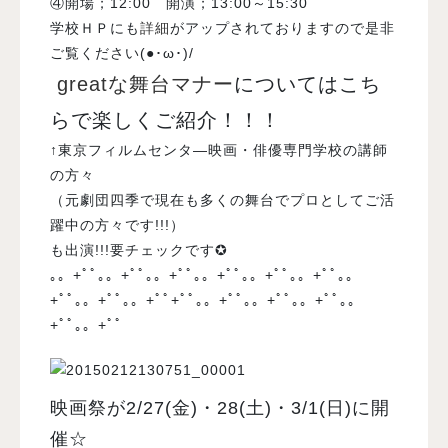
④開場；12:00 開演；13:00～15:30
学校ＨＰにも
詳細
がアップされておりますので是非
ご覧ください(●･ω･)/
greatな舞台マナー
についてはこち
らで楽しくご紹介！！！
↑東京フィルムセンタ―映画・俳優専門学校の講師
の方々
（元劇団四季で現在も多くの舞台でプロとしてご活
躍中の方々です!!!）
も出演!!!要チェックです✪
｡。+ﾟﾟ｡。+ﾟﾟ｡。+ﾟﾟ｡。+ﾟﾟ｡。+ﾟﾟ｡。+ﾟﾟ｡。
+ﾟﾟ｡。+ﾟﾟ｡。+ﾟﾟ+ﾟﾟ｡。+ﾟﾟ｡。+ﾟﾟ｡。+ﾟﾟ｡。
+ﾟﾟ｡。+ﾟﾟ
映画祭が2/27(金)・28(土)・3/1(日)に開
催☆