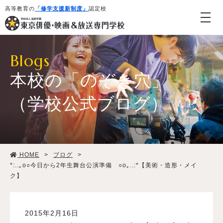
高等教育の
「修学支援新制度」
認定校
Blogs
本校の「のぞき穴」
（学校公式ブログ）
学校紹介・教育システム
HOME
>
ブログ
>
専攻・コース紹介
*:..｡o○今日から2年生舞台公演準備 ○o｡..:*【美術・造形・メイ
ク】
学生生活
2015年2月16日
就職・デビュー