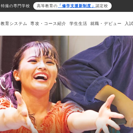
・特撮の専門学校
高等教育の
「修学支援新制度」
認定校
・教育システム
専攻・コース紹介
学生生活
就職・デビュー
入
穴」
グ）