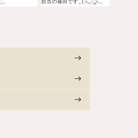
担当の篠田ですˉ̞̭ ( ›◡ु‹...
..