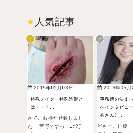
人気記事
2015年02月03日
2016年05月
特殊メイク・特殊造形と
事務所の決ま
は・・？...
へインタビュー
香さん】...
さて、お待たせ致しまし
どもー、俳優・
た！ 宮野ですっ！ｴｯ?(ﾟ