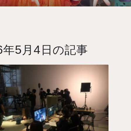
6
5
4
年
月
日の記事