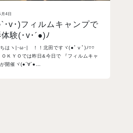
5月4日
○`･v･)フィルムキャンプで
体験(･v･´●)ﾉ
ちはヽ|･ω･|ゞ！！北田ですヾ(●ﾟⅴﾟ)ﾉ♡♡
ＴＯＫＹＯでは昨日&今日で 『フィルムキャ
が開催ヾ(●´∀`●…