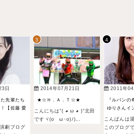
23日
2014年07月21日
2011年0
った先輩たち
★☆Ｈ．Ａ．Ｔ☆★
『ルパンの
！【佐藤 愛
ゆりさんイン
こんにちは°( ◕ ω ◕ )°北田
こんばんは
ですヾ(oゝω･o)ﾉ)...
演劇ブログ
このブログ