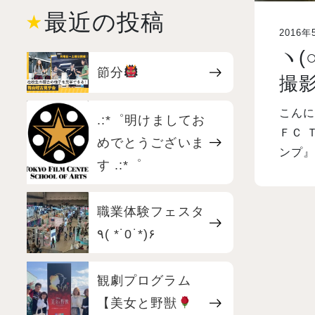
最近の投稿
2016年
ヽ(
節分
撮影
こんに
.:*゜明けましてお
ＦＣ 
めでとうございま
ンプ』
す .:*゜
職業体験フェスタ
٩( *˙0˙*)۶
観劇プログラム
【美女と野獣