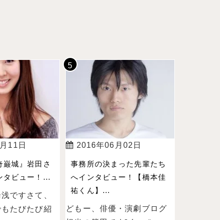
4月11日
2016年06月02日
奇巌城』岩田さ
事務所の決まった先輩たち
タビュー！...
へインタビュー！【橋本佳
祐くん】...
湯浅ですさて、
どもー、俳優・演劇ブログ
でもたびたび紹