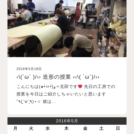
入試案内
学校情報
オープンキャンパス
2016年5月18日
訪問者別メニュー
‹\(´ω` )/›› 造形の授業 ‹‹\( ´ω`)/››
こんにちは(๑•̀ㅂ•́)و✧北田です
先日の工房での
授業を今日はご紹介しちゃいたいと思います
˚٩(´͈౪`͈٩)⋆☆ 彼は…
2016年5月
月
火
水
木
金
土
日