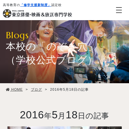
高等教育の
「修学支援新制度」
認定校
Blogs
本校の「のぞき穴」
（学校公式ブログ）
学校紹介・教育システム
HOME
>
ブログ
>
2016年5月18日の記事
専攻・コース紹介
学生生活
2016
5
18
年
月
日の記事
就職・デビュー