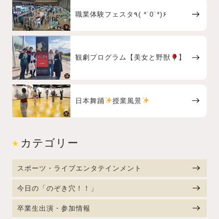
職業体験フェスタ٩( *˙0˙*)۶
観劇プログラム【美女と野獣
】
日本舞踊
授業風景
カテゴリー
スポーツ・ライブエンタテインメント
今日の「のぞき穴！！」
卒業生出演・参加情報