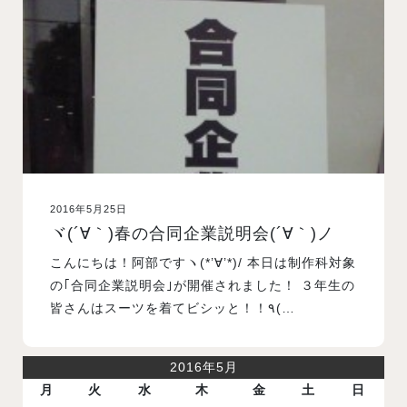
入試案内
学校情報
オープンキャンパス
2016年5月25日
訪問者別メニュー
ヾ(´∀｀)春の合同企業説明会(´∀｀)ノ
こんにちは！阿部ですヽ(*’∀’*)/ 本日は制作科対象
の｢合同企業説明会｣が開催されました！ ３年生の
皆さんはスーツを着てビシッと！！٩(…
2016年5月
月
火
水
木
金
土
日