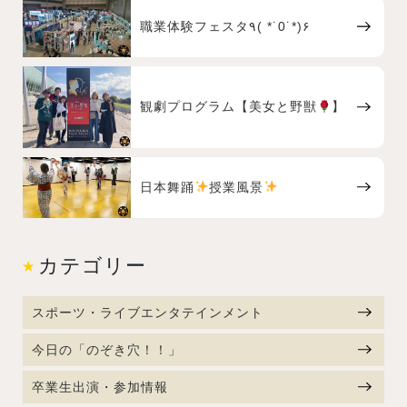
職業体験フェスタ٩( *˙0˙*)۶
観劇プログラム【美女と野獣
】
日本舞踊
授業風景
カテゴリー
スポーツ・ライブエンタテインメント
今日の「のぞき穴！！」
卒業生出演・参加情報