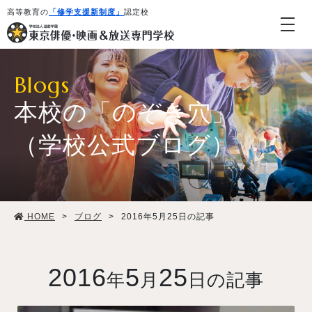
高等教育の
「修学支援新制度」
認定校
Blogs
本校の「のぞき穴」
（学校公式ブログ）
学校紹介・教育システム
HOME
>
ブログ
>
2016年5月25日の記事
専攻・コース紹介
学生生活
2016
5
25
年
月
日の記事
就職・デビュー