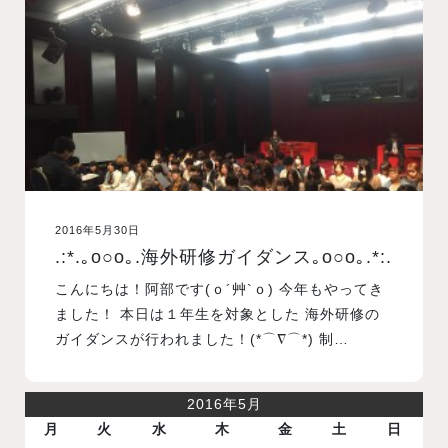
入試案内
学校情報
オープンキャンパス
2016年5月30日
訪問者別メニュー
.:*.｡o○o｡.海外研修ガイダンス｡o○o｡.*:.
こんにちは！阿部です(ｏ´艸`ｏ) 今年もやってき
ました！ 本日は１年生を対象とした 海外研修の
ガイダンスが行われました！(*⌒∇⌒*) 制…
2016年5月
月
火
水
木
金
土
日