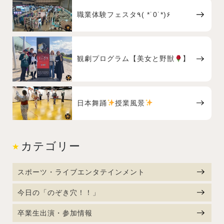
職業体験フェスタ٩( *˙0˙*)۶
観劇プログラム【美女と野獣
】
日本舞踊
授業風景
カテゴリー
スポーツ・ライブエンタテインメント
今日の「のぞき穴！！」
卒業生出演・参加情報