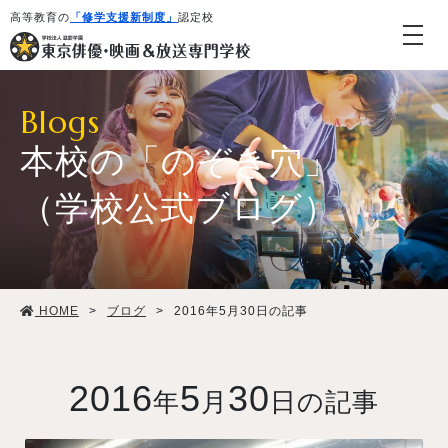
高等教育の
「修学支援新制度」
認定校
Blogs
本校の「のぞき穴」
（学校公式ブログ）
学校紹介・教育システム
HOME
>
ブログ
>
2016年5月30日の記事
専攻・コース紹介
学生生活
2016
5
30
年
月
日の記事
就職・デビュー