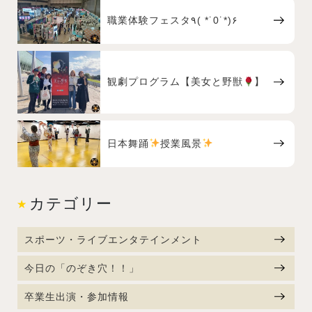
職業体験フェスタ٩( *˙0˙*)۶
観劇プログラム【美女と野獣
】
日本舞踊
授業風景
カテゴリー
スポーツ・ライブエンタテインメント
今日の「のぞき穴！！」
卒業生出演・参加情報