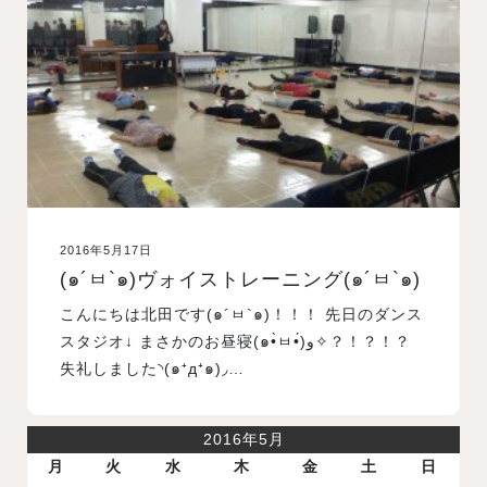
入試案内
学校情報
オープンキャンパス
2016年5月17日
訪問者別メニュー
(๑´ㅂ`๑)ヴォイストレーニング(๑´ㅂ`๑)
こんにちは北田です(๑´ㅂ`๑)！！！ 先日のダンス
スタジオ↓ まさかのお昼寝(๑•̀ㅂ•́)و✧？！？！？
失礼しました◝(๑⁺д⁺๑)◞…
2016年5月
月
火
水
木
金
土
日