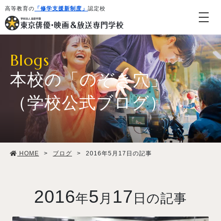
高等教育の
「修学支援新制度」
認定校
Blogs
本校の「のぞき穴」
（学校公式ブログ）
学校紹介・教育システム
HOME
>
ブログ
>
2016年5月17日の記事
専攻・コース紹介
学生生活
2016
5
17
年
月
日の記事
就職・デビュー