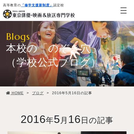
高等教育の
「修学支援新制度」
認定校
Blogs
本校の「のぞき穴」
（学校公式ブログ）
学校紹介・教育システム
HOME
>
ブログ
>
2016年5月16日の記事
専攻・コース紹介
学生生活
2016
5
16
年
月
日の記事
就職・デビュー