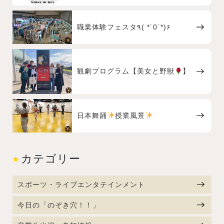
職業体験フェスタ٩( *˙0˙*)۶
観劇プログラム【美女と野獣
】
日本舞踊
授業風景
カテゴリー
スポーツ・ライブエンタテインメント
今日の「のぞき穴！！」