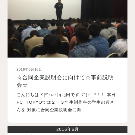
入試案内
学校情報
オープンキャンパス
2016年5月16日
訪問者別メニュー
☆合同企業説明会に向けて☆事前説明
会☆
こんにちはヾ|*´･ω･|q北田ですヾ¨)+ﾟ.*！！ 本日
FC TOKYOでは２・３年生制作科の学生の皆さ
んを 対象に合同企業説明会に向…
2016年5月