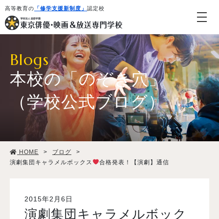
高等教育の
「修学支援新制度」
認定校
Blogs
本校の「のぞき穴」
（学校公式ブログ）
学校紹介・教育システム
HOME
>
ブログ
>
専攻・コース紹介
演劇集団キャラメルボックス
合格発表！【演劇】通信
学生生活
2015年2月6日
演劇集団キャラメルボック
就職・デビュー