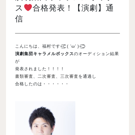
ス
合格発表！【演劇】通
信
入試案内
学校情報
こんにちは、福村です=͟͟͞͞⊂( ’ω’ )=͟͟͞͞⊃
演劇集団キャラメルボックス
のオーディション結果
オープンキャンパス
が
発表されました！！！！
訪問者別メニュー
書類審査
、
二次審査
、
三次審査
を通過し
合格したのは・・・・・・