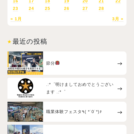
16
17
18
19
20
21
22
23
24
25
26
27
28
« 1月
3月 »
最近の投稿
節分
.:*゜明けましておめでとうござい
ます .:*゜
職業体験フェスタ٩( *˙0˙*)۶