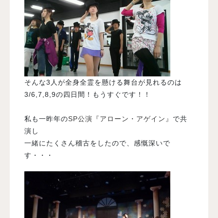
そんな3人が全身全霊を懸ける舞台が見れるのは
3/6,7,8,9の四日間！もうすぐです！！
私も一昨年の
SP公演『アローン・アゲイン』
で共
演し
一緒にたくさん稽古をしたので、感慨深いで
す・・・