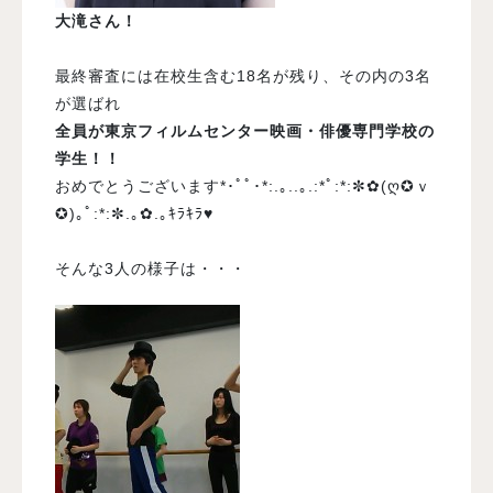
大滝さん！
最終審査には在校生含む18名が残り、その内の3名
が選ばれ
全員が東京フィルムセンター映画・俳優専門学校の
学生！！
おめでとうございます*･ﾟﾟ･*:.｡..｡.:*ﾟ:*:✼✿(ღ✪ｖ
✪)｡ﾟ:*:✼.｡✿.｡ｷﾗｷﾗ♥
そんな3人の様子は・・・