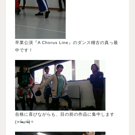
卒業公演『A Chorus Line』のダンス稽古の真っ最
中です！
合格に喜びながらも、目の前の作品に集中します
(⌯¤̴̶̷̀ω¤̴̶̷́)✧