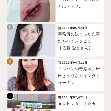
とは・・？...
2016年05月23日
事務所の決まった先輩
たちへインタビュー！
【佐藤 愛香さん】...
2011年04月11日
『ルパンの奇巌城』岩
田さゆりさんインタビ
ュー！...
2014年07月21日
★☆Ｈ．Ａ．Ｔ☆★