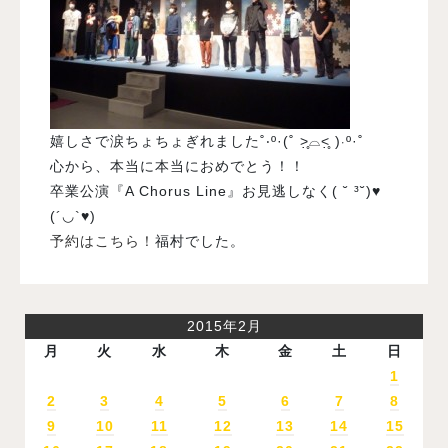
嬉しさで涙ちょちょぎれました˚‧º·(˚ ˃̣̣̥⌓˂̣̣̥ )‧º·˚
心から、本当に本当におめでとう！！
卒業公演『A Chorus Line』お見逃しなく( ˘ ³˘)♥
(´◡`♥)
予約はこちら！
福村でした。
2015年2月
月
火
水
木
金
土
日
1
2
3
4
5
6
7
8
9
10
11
12
13
14
15