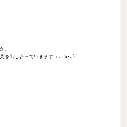
るか。
を出し合っていきます（｡･ω･｡）