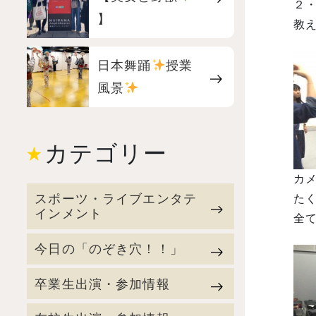
２
】
教え
日本舞踊
授業
風景
カテゴリー
カメ
スポーツ・ライブエンタテ
たく
インメント
全て
今日の「のぞき穴！！」
卒業生出演・参加情報