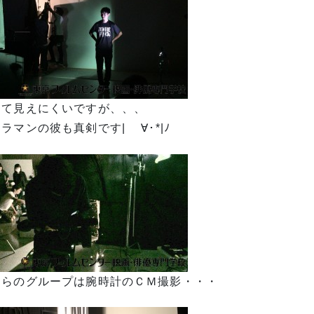
くて見えにくいですが、、、
ラマンの彼も真剣です| ゝ∀･*|ﾉ
ちらのグループは腕時計のＣＭ撮影・・・