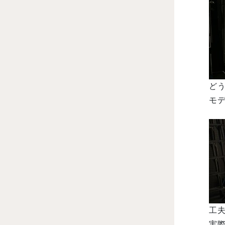
ど
モ
工
実