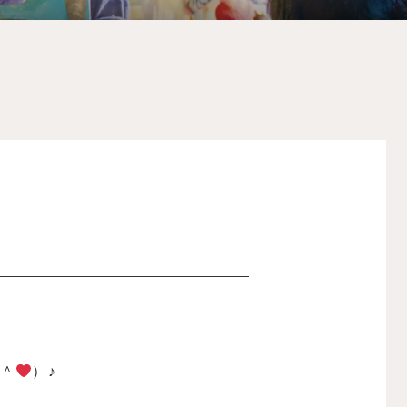
▽＾
）♪