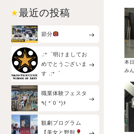
最近の投稿
節分
.:*゜明けましてお
本
めでとうございま
みん
す .:*゜
職業体験フェスタ
٩( *˙0˙*)۶
観劇プログラム
【美女と野獣