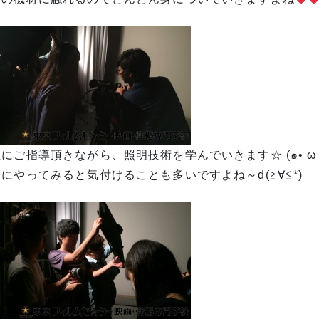
にご指導頂きながら、照明技術を学んでいきます☆ (๑• ω •๑
にやってみると気付けることも多いですよね～d(≧∀≦*)