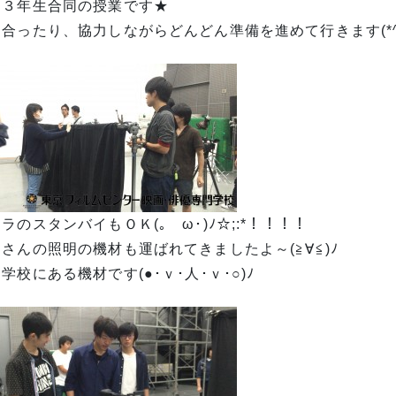
・３年生合同の授業です★
合ったり、協力しながらどんどん準備を進めて行きます(*^∇
ラのスタンバイもＯＫ(｡ゝω･)ﾉ☆;:*！！！！
さんの照明の機材も運ばれてきましたよ～(≧∀≦)ﾉ
学校にある機材です(●･ｖ･人･ｖ･○)ﾉ