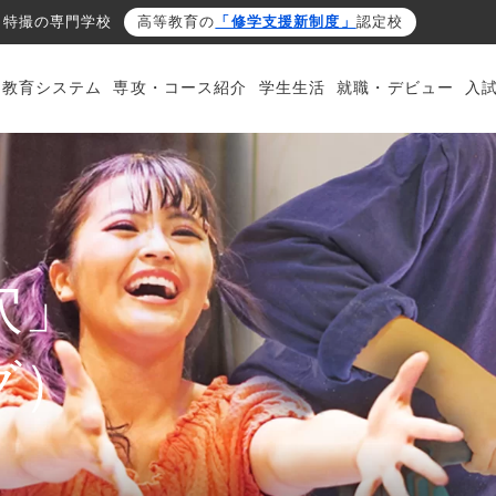
・特撮の専門学校
高等教育の
「修学支援新制度」
認定校
・教育システム
専攻・コース紹介
学生生活
就職・デビュー
入
穴」
グ）