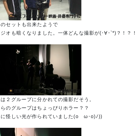
影のセットも出来たようで
ジオも暗くなりました。一体どんな撮影が(･∀･`*)？！？
日は２グループに分かれての撮影だそう。
ちらのグループはちょっぴりホラー？？
に怪しい光が作られていました(oゝω･o)ﾉ))