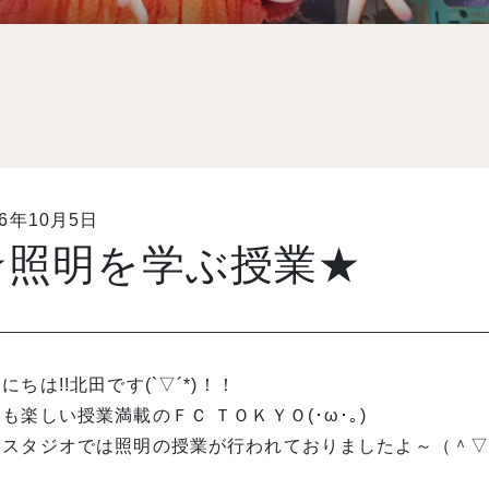
16年10月5日
★照明を学ぶ授業★
にちは!!北田です(`▽´*)！！
も楽しい授業満載のＦＣ ＴＯＫＹＯ(･ω･｡)
Ｆスタジオでは照明の授業が行われておりましたよ～（＾