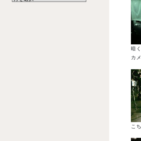
暗
カメ
こ