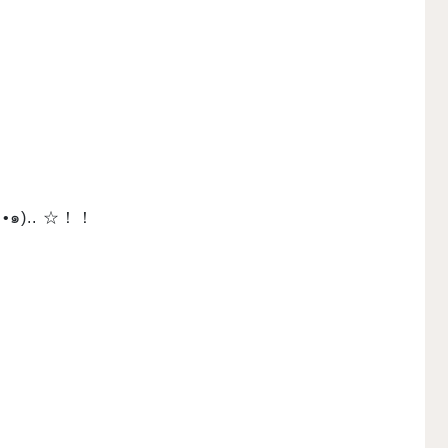
).. ☆！！