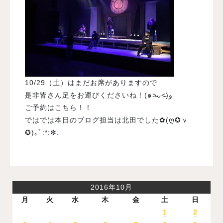
10/29（土）はまだお席がありますので
是非皆さん足をお運びくださいね！(๑˃̵ᴗ˂̵)و
ご予約は
こちら
！！
ではでは本日のブログ担当は北田でした✿(ღ✪ｖ
✪)｡ﾟ:*:✼.
2016年10月
月
火
水
木
金
土
日
1
2