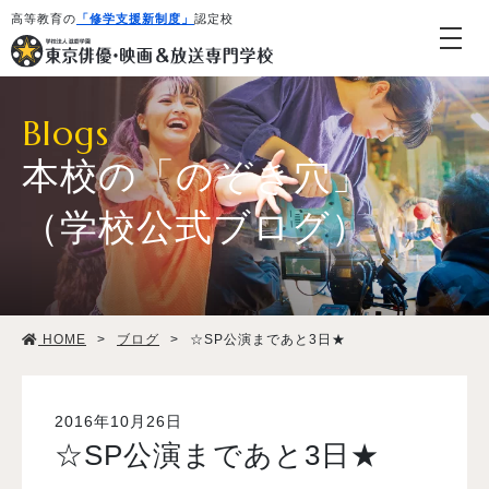
高等教育の
「修学支援新制度」
認定校
Blogs
本校の「のぞき穴」
（学校公式ブログ）
学校紹介・教育システム
HOME
>
ブログ
>
☆SP公演まであと3日★
専攻・コース紹介
学生生活
2016年10月26日
☆SP公演まであと3日★
就職・デビュー