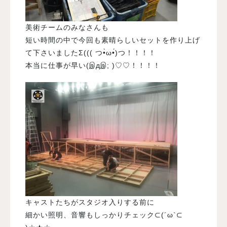
美術チームのみなさんも
短い時間の中で今回も素晴らしいセットを作り上げ
て下さいましたΣ((( つ•̀ω•́)つ！！！！
本当に仕事が早い(இдஇ; )♡♡！！！！
キャストたちがスタジオ入りする前に
細かい照明、音響もしっかりチェック⊂(´ω`⊂