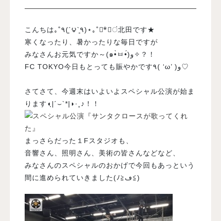
入試案内
こんちは｡˚٩(´͈౪`͈٩)⋆｡˚*ْ✧ं北田です★
寒くなったり、暑かったりな毎日ですが
みなさんお元気ですか～(๑•̀ㅂ•́)و✧？！
学校情報
FC TOKYO今日もとっても賑やかです٩( ‘ω’ )و♡
オープンキャンパス
さてさて、今週末はいよいよスペシャル公演が始ま
ります◖ฺ|´⌣`*|◗·˳♪！！
訪問者別メニュー
まっさらだった１Fスタジオも、
音響さん、照明さん、美術の皆さんなどなど、
みなさんのスペシャルのおかげで今回もあっという
間に進められていきました(ﾉ≧ڡ≦)