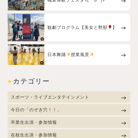
職業体験フェスタ٩( *˙0˙*)۶
観劇プログラム【美女と野獣
】
日本舞踊
授業風景
カテゴリー
スポーツ・ライブエンタテインメント
今日の「のぞき穴！！」
卒業生出演・参加情報
在校生出演・参加情報