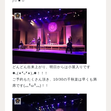
)☆★☆
どんどん出来上がり、明日からは小屋入りです
✺◟(∗❛ัᴗ❛ั∗)◞✺！！！
ご予約もたくさん頂き、10/30の千秋楽は早くも満
席です(灬╹ω╹灬)！！